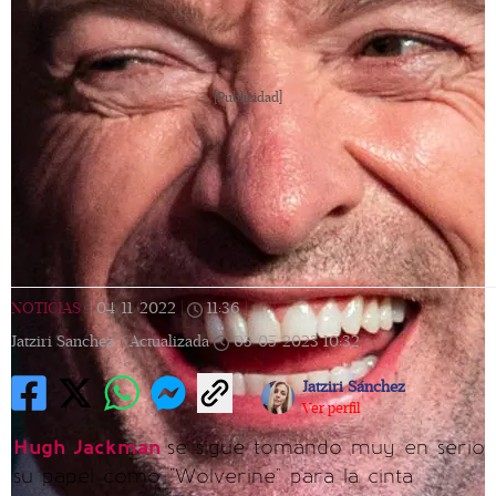
[Publicidad]
NOTICIAS
|
04/11/2022
|
11:36
|
Jatziri Sanchez |
Actualizada
05/05/2023
10:32
Jatziri Sánchez
Ver perfil
Hugh Jackman
se sigue tomando muy en serio
su papel como "Wolverine" para la cinta