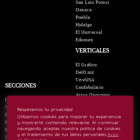
San Luis Potosí
Oaxaca
Puebla
Hidalgo
El Universal
Edomex
VERTICALES
El Gráfico
De10.mx
ViveUSA
SECCIONES
Confabulario
Aviso Oportuno
Inicio
Obituarios
Noticias
Respetamos tu privacidad
Consultas
Eventos
Utilizamos cookies para mejorar tu experiencia
Realeza
y mostrarte contenido relevante. Al continuar
SÍGUENOS
navegando, aceptas nuestra política de cookies
Estilo de vida
y el tratamiento de tus datos personales.
Aviso
Minuto x Minuto