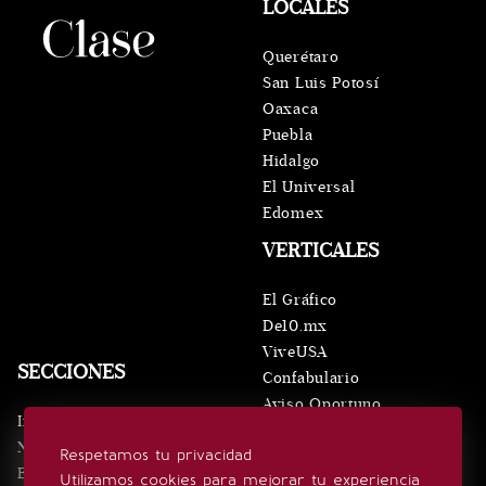
LOCALES
Querétaro
San Luis Potosí
Oaxaca
Puebla
Hidalgo
El Universal
Edomex
VERTICALES
El Gráfico
De10.mx
ViveUSA
SECCIONES
Confabulario
Aviso Oportuno
Inicio
Obituarios
Noticias
Respetamos tu privacidad
Consultas
Eventos
Utilizamos cookies para mejorar tu experiencia