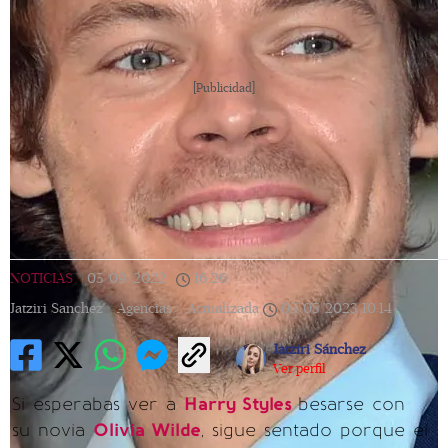
[Publicidad]
NOTICIAS
|
05/09/2022
|
16:26
|
Jatziri Sanchez / Agencias |
Actualizada
05/05/2023
10:14
Jatziri Sánchez
Ver perfil
Si esperabas ver a
Harry Styles
besarse con
su novia
Olivia Wilde
, sigue sentado porque el