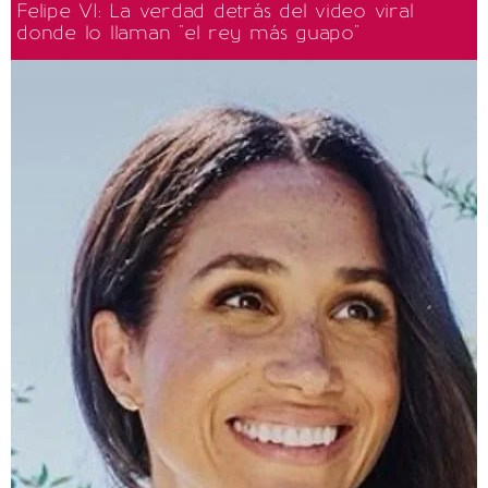
Felipe VI: La verdad detrás del video viral
donde lo llaman "el rey más guapo"