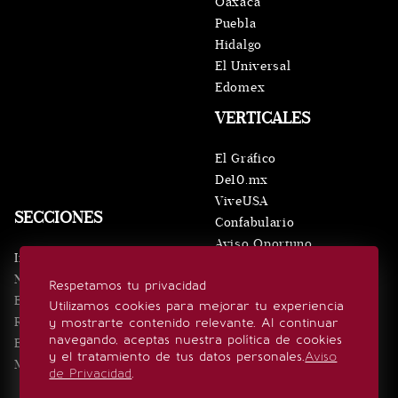
Oaxaca
Puebla
Hidalgo
El Universal
Edomex
VERTICALES
El Gráfico
De10.mx
ViveUSA
SECCIONES
Confabulario
Aviso Oportuno
Inicio
Obituarios
Noticias
Respetamos tu privacidad
Consultas
Eventos
Utilizamos cookies para mejorar tu experiencia
Realeza
y mostrarte contenido relevante. Al continuar
SÍGUENOS
navegando, aceptas nuestra política de cookies
Estilo de vida
y el tratamiento de tus datos personales.
Aviso
Minuto x Minuto
de Privacidad
.