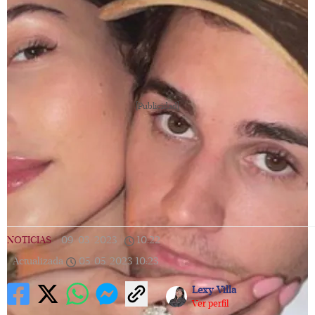
[Publicidad]
NOTICIAS
|
09/03/2023
|
10:22
|
Actualizada
05/05/2023
10:23
Lexy Villa
Ver perfil