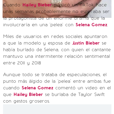
Cuando
Hailey Bieber
publicó un TikTok hace
unas semanas probablemente no esperaba ser
la protagonista de un enorme drama que la
involucraría en una 'pelea' con
Selena Gomez
.
Miles de usuarios en redes sociales apuntaron
a que la modelo y esposa de
Justin Bieber
se
había burlado de Selena, con quien el cantante
mantuvo una intermitente relación sentimental
entre 2011 y 2018
Aunque todo se trataba de especulaciones, el
punto más álgido de la 'pelea' entre ambas fue
cuando
Selena Gomez
comentó un video en el
que
Hailey Bieber
se burlaba de Taylor Swift
con gestos groseros.