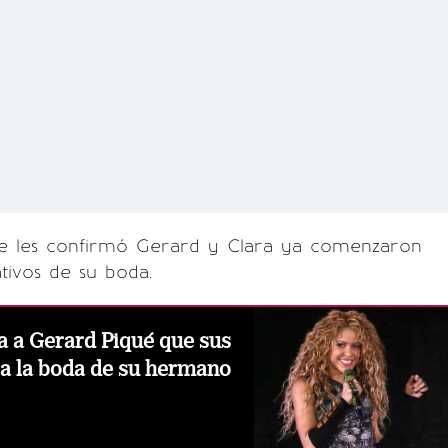
nte les confirmó Gerard y Clara ya comenzaron
tivos de su boda.
a a Gerard Piqué que sus
n a la boda de su hermano