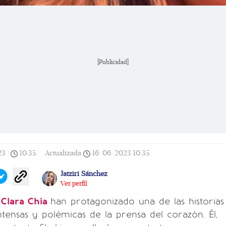
[Publicidad]
23
|
10:35
|
Actualizada
16/06/2023
10:35
Jatziri Sánchez
Ver perfil
y
Clara Chía
han protagonizado una de las historias
ensas y polémicas de la prensa del corazón. Él,