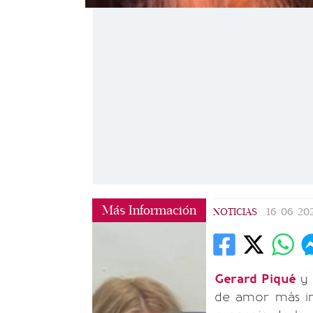
Más Información
NOTICIAS
|
16/06/20
Gerard Piqué
de amor más int