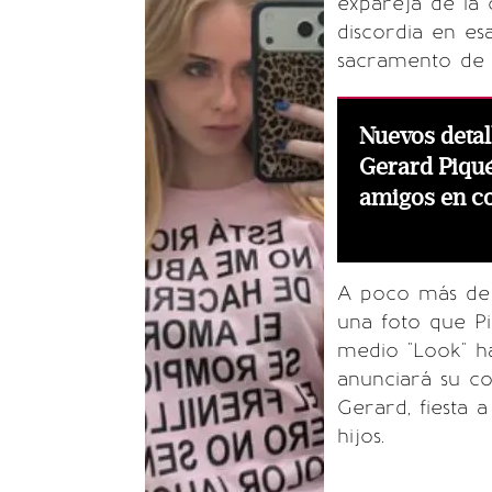
expareja de la c
discordia en esa
sacramento de 
Nuevos detal
Gerard Piqué 
amigos en 
A poco más de 
una foto que Pi
medio "Look" ha
anunciará su c
Gerard, fiesta a
hijos.