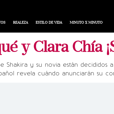
TOS
REALEZA
ESTILO DE VIDA
MINUTO X MINUTO
qué y Clara Chía 
de Shakira y su novia están decididos a
pañol revela cuándo anunciarán su c