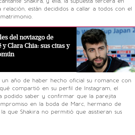
antante Shakira, y ella, la supuesta tercera en
 relación, están decididos a callar a todos con el
matrimonio.
les del noviazgo de
y Clara Chia: sus citas y
común
un año de haber hecho oficial su romance con
qué compartió en su perfil de Instagram, el
 podido saber y confirmar que la parejita
ompromiso en la boda de Marc, hermano de
 la que Shakira no permitió que asistieran sus