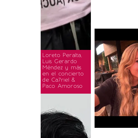
Loreto Peralta,
Luis Gerardo
Méndez y más
en el concierto
de Ca7riel &
Paco Amoroso