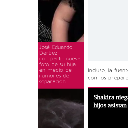
José Eduardo
Derbez
comparte nueva
foto de su hija
en medio de
Incluso, la fue
rumores de
con los prepara
separación
Shakira nieg
hijos asista