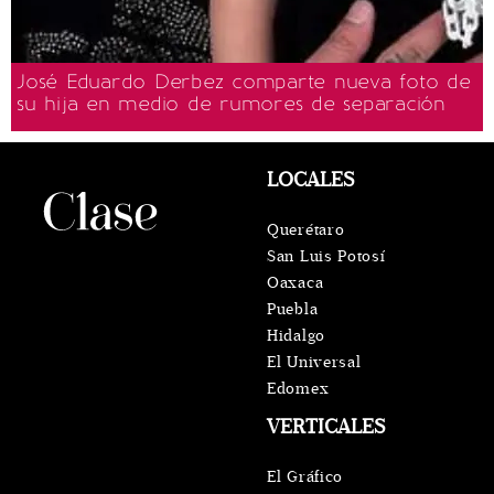
José Eduardo Derbez comparte nueva foto de
su hija en medio de rumores de separación
LOCALES
Querétaro
San Luis Potosí
Oaxaca
Puebla
Hidalgo
El Universal
Edomex
VERTICALES
El Gráfico