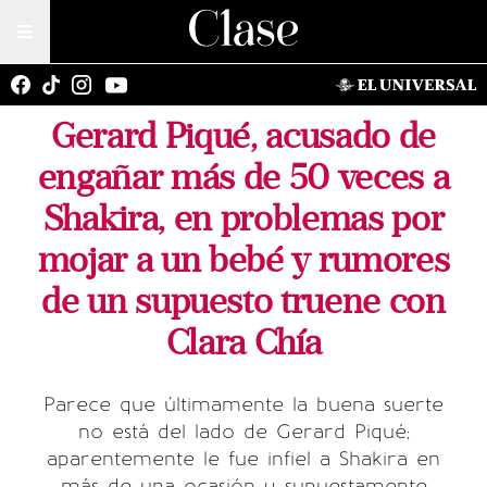
Gerard Piqué, acusado de
engañar más de 50 veces a
Shakira, en problemas por
mojar a un bebé y rumores
de un supuesto truene con
Clara Chía
Parece que últimamente la buena suerte
no está del lado de Gerard Piqué;
aparentemente le fue infiel a Shakira en
más de una ocasión y supuestamente