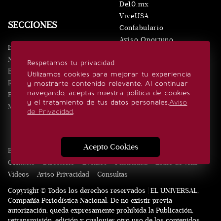
De10.mx
ViveUSA
SECCIONES
Confabulario
Aviso Oportuno
Inicio
Obituarios
Noticias
Respetamos tu privacidad
Consultas
Eventos
Utilizamos cookies para mejorar tu experiencia
Realeza
y mostrarte contenido relevante. Al continuar
SÍGUENOS
navegando, aceptas nuestra política de cookies
Estilo de vida
y el tratamiento de tus datos personales.
Aviso
Minuto x Minuto
de Privacidad
.
Acepto Cookies
Edición Impresa
Noticias
Quiénes somos
Realeza
Contacto
Directorio
Eventos
Publicidad
Estilo de vida
Videos
Aviso Privacidad
Consultas
Copyright © Todos los derechos reservados | EL UNIVERSAL,
Compañía Periodística Nacional. De no existir previa
autorización, queda expresamente prohibida la Publicación,
retransmisión, edición y cualquier otro uso de los contenidos