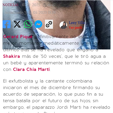
NOTICIAS
|
07/12/2022
|
16:47
|
Actualizada
14/05/2023
01:16
Lexy Villa
Ver perfil
Gerard Piqué
definitivamente no está en su
mejor momento mediáticamente y en los
últimos días se ha revelado que engañó a
Shakira
más de '50 veces', que le tiró agua a
un bebé y aparentemente terminó su relación
con
Clara Chía Martí
.
El exfutbolista y la cantante colombiana
iniciaron el mes de diciembre firmando su
acuerdo de separación, lo que puso fin a su
tensa batalla por el futuro de sus hijos; sin
embargo, el paparazzo Jordi Marti ha revelado