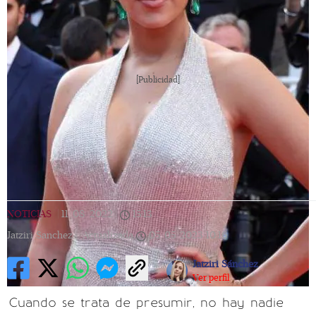
[Publicidad]
NOTICIAS
|
11/08/2022
|
15:13
|
Jatziri Sanchez |
Actualizada
05/05/2023
10:16
Jatziri Sánchez
Ver perfil
Cuando se trata de presumir, no hay nadie