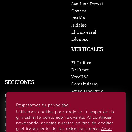
San Luis Potosí
Oaxaca
Puebla
Hidalgo
El Universal
Edomex
VERTICALES
El Gráfico
De10.mx
ViveUSA
SECCIONES
Confabulario
Aviso Oportuno
Inicio
Obituarios
Noticias
Respetamos tu privacidad
Consultas
Eventos
Utilizamos cookies para mejorar tu experiencia
Realeza
y mostrarte contenido relevante. Al continuar
SÍGUENOS
navegando, aceptas nuestra política de cookies
Estilo de vida
y el tratamiento de tus datos personales.
Aviso
Minuto x Minuto