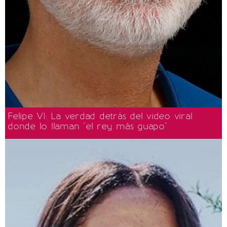
Felipe VI: La verdad detrás del video viral
donde lo llaman "el rey más guapo"