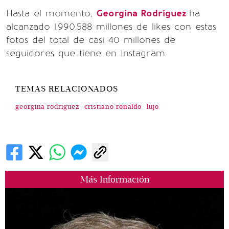
Hasta el momento,
Georgina Rodríguez
ha
alcanzado 1,990,588 millones de likes con estas
fotos del total de casi 40 millones de
seguidores que tiene en Instagram.
TEMAS RELACIONADOS
georgina rodriguez
cristiano ronaldo
lujo
Más Información