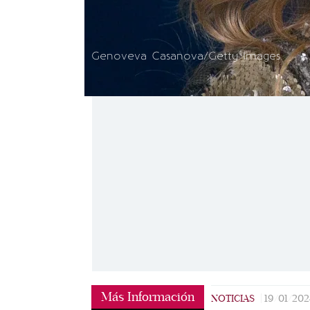
Genoveva Casanova/Getty Images.
Más Información
NOTICIAS
|
19/01/202