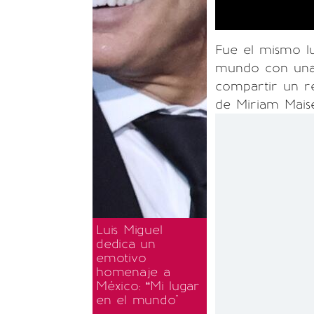
Fue el mismo 
mundo con una i
compartir un re
de Miriam Maisel
Luis Miguel
dedica un
emotivo
homenaje a
México: “Mi lugar
en el mundo"