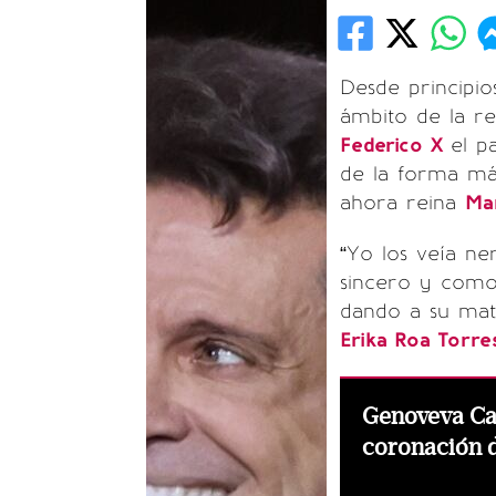
Desde principi
ámbito de la r
Federico X
el p
de la forma más
ahora reina
Ma
“Yo los veía ne
sincero y como
dando a su matr
Erika Roa Torr
Genoveva Ca
coronación d