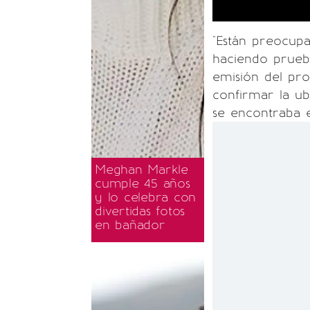
"Están preocupa
haciendo pruebas
emisión del pr
confirmar la u
se encontraba e
Meghan Markle
cumple 45 años
y lo celebra con
divertidas fotos
en bañador