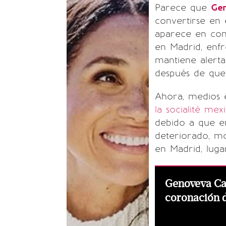
Parece que
Ge
convertirse en 
aparece en co
en Madrid, enf
mantiene alerta
después de que 
Ahora, medios 
la socialité mex
debido a que en
deteriorado, m
en Madrid, luga
Genoveva Ca
coronación d