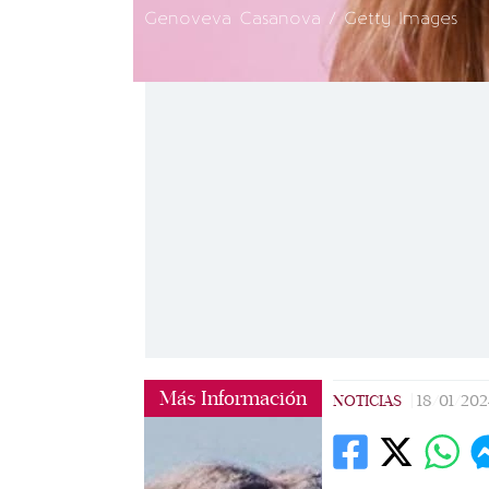
Genoveva Casanova / Getty Images
Más Información
NOTICIAS
|
18/01/202