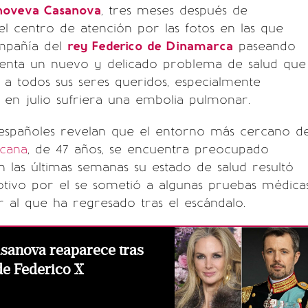
noveva Casanova
, tres meses después de
el centro de atención por las fotos en las que
mpañía del
rey Federico de Dinamarca
paseando
renta un nuevo y delicado problema de salud que
 a todos sus seres queridos, especialmente
en julio sufriera una embolia pulmonar.
españoles revelan que el entorno más cercano d
icana
, de 47 años, se encuentra preocupado
 las últimas semanas su estado de salud resultó
otivo por el se sometió a algunas pruebas médica
r al que ha regresado tras el escándalo.
sanova reaparece tras
e Federico X