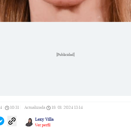
[Publicidad]
4
|
10:31
|
Actualizada
18/01/2024
13:14
Lexy Villa
Ver perfil