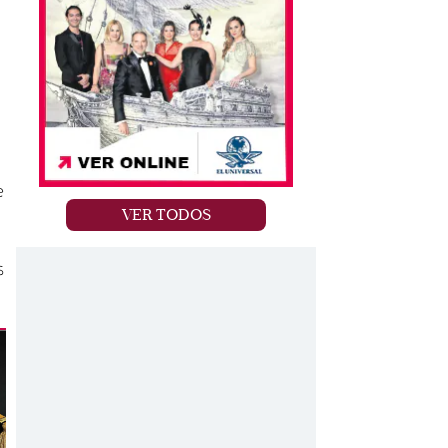
e
VER TODOS
s