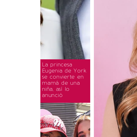
La princesa
Eugenia de York
se convierte en
mamá de una
niña, así lo
anunció