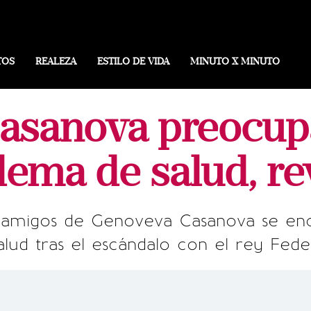
TOS
REALEZA
ESTILO DE VIDA
MINUTO X MINUTO
asanova preocup
lema de salud, re
y amigos de Genoveva Casanova se e
alud tras el escándalo con el rey Fed