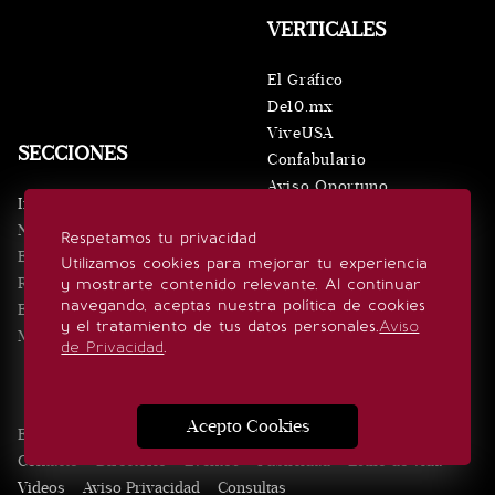
VERTICALES
El Gráfico
De10.mx
ViveUSA
SECCIONES
Confabulario
Aviso Oportuno
Inicio
Obituarios
Noticias
Respetamos tu privacidad
Consultas
Eventos
Utilizamos cookies para mejorar tu experiencia
Realeza
y mostrarte contenido relevante. Al continuar
SÍGUENOS
navegando, aceptas nuestra política de cookies
Estilo de vida
y el tratamiento de tus datos personales.
Aviso
Minuto x Minuto
de Privacidad
.
Acepto Cookies
Edición Impresa
Noticias
Quiénes somos
Realeza
Contacto
Directorio
Eventos
Publicidad
Estilo de vida
Videos
Aviso Privacidad
Consultas