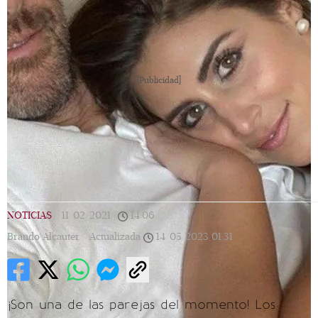
[Publicidad]
NOTICIAS
|
11/02/2021
|
14:06
|
Brando Alcauter |
Actualizada
14/05/2023
01:31
¡Son una de las parejas del momento! Los