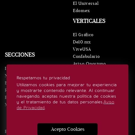
El Universal
Edomex
VERTICALES
El Gráfico
De10.mx
ViveUSA
SECCIONES
Confabulario
Aviso Oportuno
Inicio
Obituarios
Noticias
Respetamos tu privacidad
Consultas
Eventos
Utilizamos cookies para mejorar tu experiencia
Realeza
y mostrarte contenido relevante. Al continuar
SÍGUENOS
navegando, aceptas nuestra política de cookies
Estilo de vida
y el tratamiento de tus datos personales.
Aviso
Minuto x Minuto
de Privacidad
.
Acepto Cookies
Edición Impresa
Noticias
Quiénes somos
Realeza