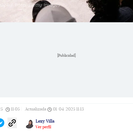
24 / Foto: Getty Images
[Publicidad]
25
|
11:05
|
Actualizada
01/04/2025
11:13
Lexy Villa
Ver perfil