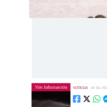
Mercedes-Benz Fashion Week México 20
Más Información
NOTICIAS
|
01/04/20