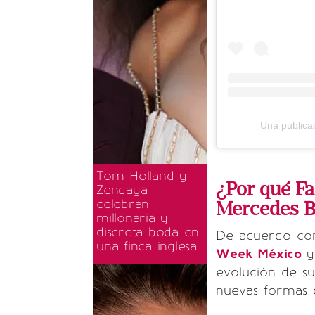
Una publica
Tom Holland y
¿Por qué F
Zendaya
celebran
Mercedes 
millonaria y
discreta boda en
De acuerdo con
una finca inglesa
Week México
evolución de su
nuevas formas 