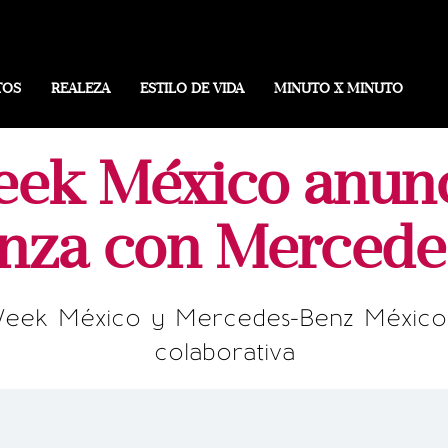
TOS
REALEZA
ESTILO DE VIDA
MINUTO X MINUTO
ek México anunci
anza con Merced
 Week México y Mercedes-Benz México
colaborativa