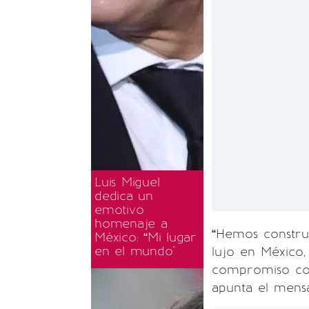
Luis Miguel
dedica un
emotivo
homenaje a
“Hemos constru
México: “Mi lugar
en el mundo"
lujo en México,
compromiso con
apunta el mens