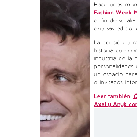
Hace unos mome
Fashion Week 
el fin de su al
exitosas edicion
La decisión, to
historia que c
industria de la
personalidades 
un espacio para
e invitados inte
Leer también:
Ó
Axel y Anyk co