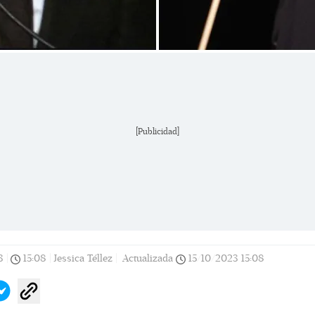
[Publicidad]
3
|
15:08
|
Jessica Téllez |
Actualizada
15/10/2023
15:08