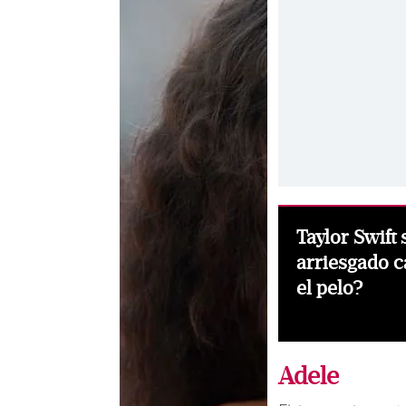
Taylor Swift
arriesgado c
el pelo?
Adele