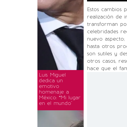
Estos cambios p
realización de 
transforman po
celebridades re
nuevo aspecto; 
hasta otros pro
son sutiles y de
otros casos, re
hace que el fam
Luis Miguel
dedica un
emotivo
homenaje a
México: “Mi lugar
en el mundo"