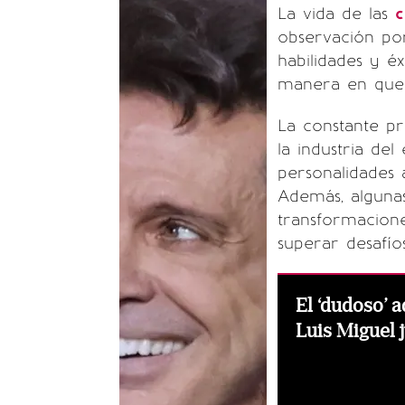
La vida de las
c
observación por
habilidades y éx
manera en que 
La constante p
la industria de
personalidades a
Además, alguna
transformacion
superar desafío
El ‘dudoso’
Luis Miguel 