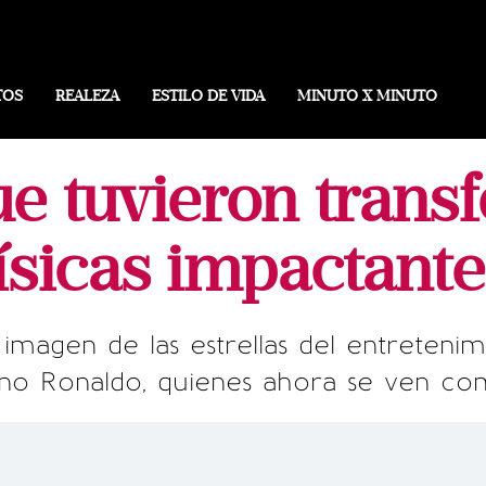
TOS
REALEZA
ESTILO DE VIDA
MINUTO X MINUTO
e tuvieron trans
físicas impactante
imagen de las estrellas del entretenimi
iano Ronaldo, quienes ahora se ven co