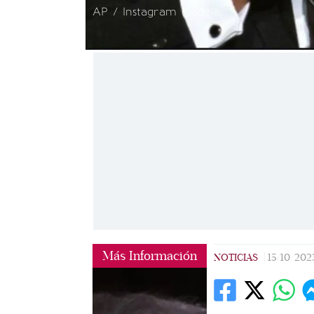
AP / Instagram @adele
Más Información
NOTICIAS
|
15/10/202