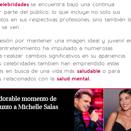
elebridades
se encuentra bajo una continua
 parte del público, lo que incluye no solo sus
itos en sus respectivas profesiones, sino también l
se ven.
resión por mantener una imagen ideal y juvenil e
l entretenimiento ha impulsado a numerosas
 realizar cambios significativos en su apariencia.
s celebridades tambien han emprendido estas
es en busca de una vida más
saludable
o para
s relacionados con la
salud mental.
 adorable momento de
junto a Michelle Salas