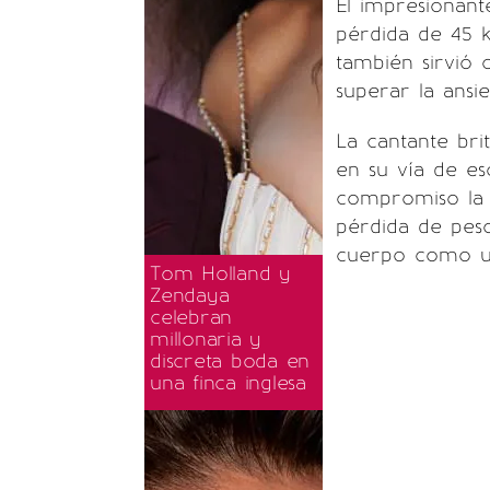
El impresionant
pérdida de 45 k
también sirvió
superar la ansi
La cantante bri
en su vía de es
compromiso la l
pérdida de peso
cuerpo como un
Tom Holland y
Zendaya
celebran
millonaria y
discreta boda en
una finca inglesa