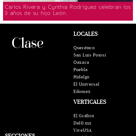
Carlos Rivera y Cynthia Rodríguez celebran los
3 años de su hijo León
LOCALES
Querétaro
San Luis Potosí
Oaxaca
Puebla
Hidalgo
El Universal
Edomex
VERTICALES
El Gráfico
De10.mx
ViveUSA