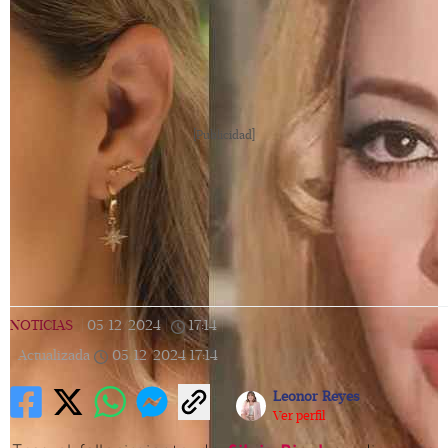
[Publicidad]
NOTICIAS
|
05/12/2024
|
17:14
|
Actualizada
05/12/2024
17:14
Leonor Reyes
Ver perfil