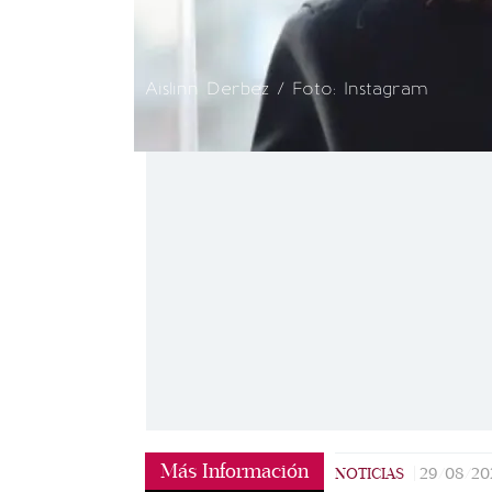
Aislinn Derbez / Foto: Instagram
Más Información
NOTICIAS
|
29/08/20