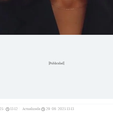
[Publicidad]
25
|
13:12
|
Actualizada
29/08/2025
13:13