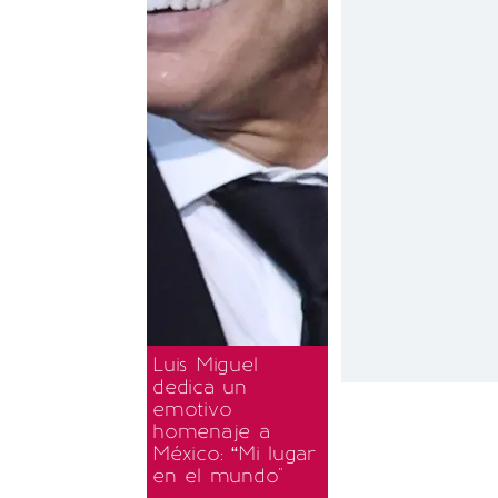
Luis Miguel
dedica un
emotivo
homenaje a
México: “Mi lugar
en el mundo"