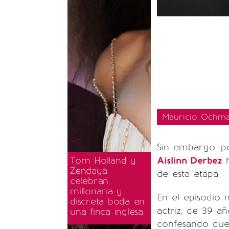
Mauricio Ochman
Sin embargo, p
Tom Holland y
Aislinn Derbez
h
Zendaya
de esta etapa.
celebran
millonaria y
En el episodio 
discreta boda en
actriz, de 39 añ
una finca inglesa
confesando que, 