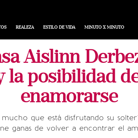
TOS
REALEZA
ESTILO DE VIDA
MINUTO X MINUTO
sa Aislinn Derbe
y la posibilidad d
enamorarse
 mucho que está disfrutando su solterí
ene ganas de volver a encontrar el a