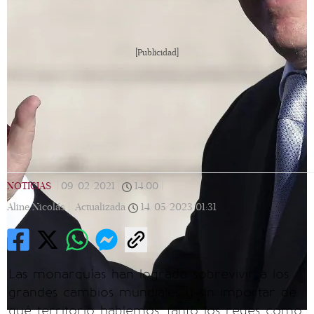
[Publicidad]
NOTICIAS
|
09/02/2021
|
14:00
|
Aline Nicolás |
Actualizada
14/05/2023
01:31
Las monarquías han logrado sobrevivir a los
grandes cambios mundiales y sin importar de
qué territorio hablemos, tanto los reyes como