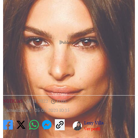
[Publicidad]
NOTICIAS
|
01/11/2022
|
17:05
|
Actualizada
05/05/2023
10:35
Lexy Villa
Ver perfil