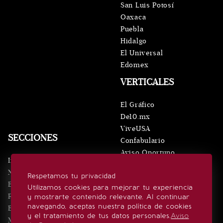
San Luis Potosí
Oaxaca
Puebla
Hidalgo
El Universal
Edomex
VERTICALES
El Gráfico
De10.mx
ViveUSA
SECCIONES
Confabulario
Aviso Oportuno
Inicio
Obituarios
Noticias
Respetamos tu privacidad
Consultas
Eventos
Utilizamos cookies para mejorar tu experiencia
Realeza
y mostrarte contenido relevante. Al continuar
SÍGUENOS
navegando, aceptas nuestra política de cookies
Estilo de vida
y el tratamiento de tus datos personales.
Aviso
Minuto x Minuto