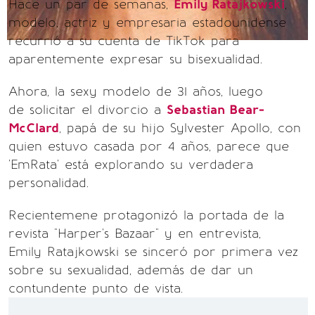
Hace un par de semanas,
Emily Ratajkowski
,
modelo, actriz y empresaria estadounidense
recurrió a su cuenta de TikTok para
aparentemente expresar su bisexualidad.
Ahora, la sexy modelo de 31 años, luego
de solicitar el divorcio a
Sebastian Bear-
McClard
, papá de su hijo Sylvester Apollo, con
quien estuvo casada por 4 años, parece que
'EmRata' está explorando su verdadera
personalidad.
Recientemene protagonizó la portada de la
revista "Harper's Bazaar" y en entrevista,
Emily Ratajkowski se sinceró por primera vez
sobre su sexualidad, además de dar un
contundente punto de vista.