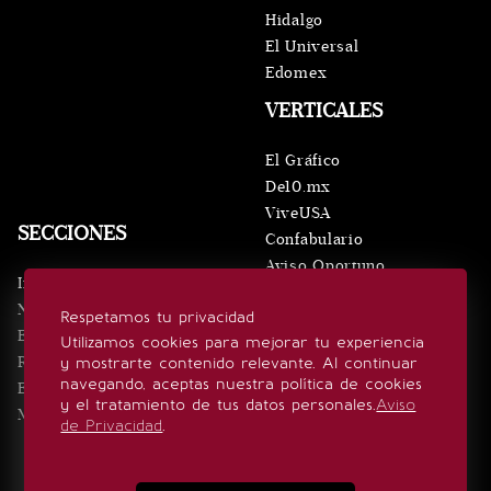
Hidalgo
El Universal
Edomex
VERTICALES
El Gráfico
De10.mx
ViveUSA
SECCIONES
Confabulario
Aviso Oportuno
Inicio
Obituarios
Noticias
Respetamos tu privacidad
Consultas
Eventos
Utilizamos cookies para mejorar tu experiencia
Realeza
y mostrarte contenido relevante. Al continuar
SÍGUENOS
navegando, aceptas nuestra política de cookies
Estilo de vida
y el tratamiento de tus datos personales.
Aviso
Minuto x Minuto
de Privacidad
.