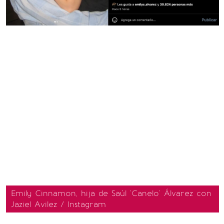
Emily Cinnamon, hija de Saúl 'Canelo' Álvarez con
Jaziel Avilez / Instagram