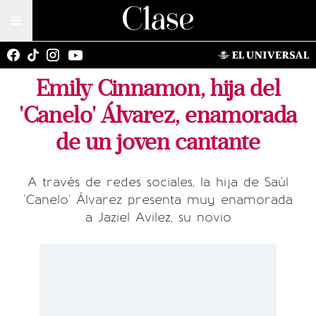
Emily Cinnamon, hija del
'Canelo' Álvarez, enamorada
de un joven cantante
A través de redes sociales, la hija de Saúl
'Canelo' Álvarez presenta muy enamorada
a Jaziel Avilez, su novio