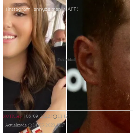
(Instagram: annybeltran / AFP)
[Publicidad]
NOTICIAS
|
06/09/2022
|
14:42
|
Actualizada
14/05/2023
01:17