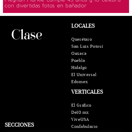
con divertidas fotos en bañador
LOCALES
Querétaro
San Luis Potosí
Oaxaca
Puebla
Hidalgo
El Universal
Edomex
VERTICALES
El Gráfico
De10.mx
ViveUSA
SECCIONES
Confabulario