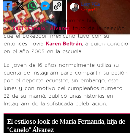
Lexy Villa
Ver perfil
Emily Cinnamon
es la primera hija
de
Saúl "Canelo" Álvarez
, fruto de la relación
que el boxeador mexicano tuvo con su
entonces novia
Karen Beltrán
, a quien conocio
en el año 2005 en la escuela.
La joven de 16 años normalmente utiliza su
cuenta de Instagram para compartir su pasión
por el deporte ecuestre, sin embargo, este
lunes y con motivo del cumpleaños número
32 de su mamá, publicó unas historias en
Instagram de la sofisticada celebración.
El estiloso look de María Fernanda, hija de
"Canelo" Álvarez