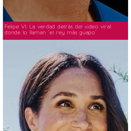
Felipe VI: La verdad detrás del video viral
donde lo llaman "el rey más guapo"