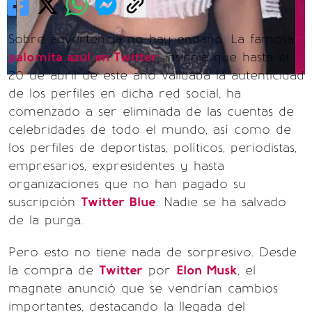
Sobre advertencia no hay engaño. La famosa
palomita azul en Twitter
, insignia que hasta el
20 de abril de este año validaba la autenticidad
de los perfiles en dicha red social, ha
comenzado a ser eliminada de las cuentas de
celebridades de todo el mundo, así como de
los perfiles de deportistas, políticos, periodistas,
empresarios, expresidentes y hasta
organizaciones que no han pagado su
suscripción
Twitter Blue
. Nadie se ha salvado
de la purga.
Pero esto no tiene nada de sorpresivo. Desde
la compra de
Twitter
por
Elon Musk
, el
magnate anunció que se vendrían cambios
importantes, destacando la llegada del