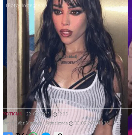
(Foto: Instagram)
[Publicidad]
NOTICIAS
|
22/04/2023
|
12:35
|
David Cáliz Miranda |
Actualizada
05/05/2023
10:25