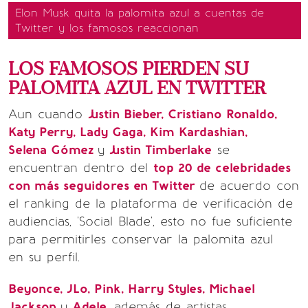
Elon Musk quita la palomita azul a cuentas de
Twitter y los famosos reaccionan
LOS FAMOSOS PIERDEN SU
PALOMITA AZUL EN TWITTER
Aun cuando
Justin Bieber, Cristiano Ronaldo,
Katy Perry, Lady Gaga, Kim Kardashian,
Selena Gómez
y
Justin Timberlake
se
encuentran dentro del
top 20 de celebridades
con más seguidores en Twitter
de acuerdo con
el ranking de la plataforma de verificación de
audiencias, 'Social Blade', esto no fue suficiente
para permitirles conservar la palomita azul
en su perfil.
Beyonce, JLo, Pink, Harry Styles, Michael
Jackson
y
Adele,
además de artistas