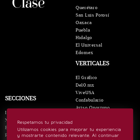
Querétaro
San Luis Potosí
Oaxaca
Puebla
Hidalgo
El Universal
Edomex
VERTICALES
El Gráfico
De10.mx
ViveUSA
SECCIONES
Confabulario
Aviso Oportuno
Inicio
Obituarios
Noticias
Respetamos tu privacidad
Consultas
Eventos
Utilizamos cookies para mejorar tu experiencia
Realeza
y mostrarte contenido relevante. Al continuar
SÍGUENOS