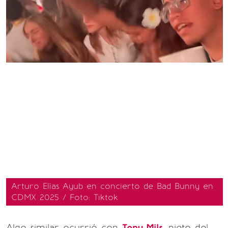
Arturo Elías Ayub en concierto de Bad Bunny en
CDMX 2025 / Foto: Tiktok
Algo similar ocurrió con
Tony Mils
, nieto del