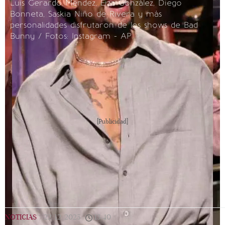
Luis Gerardo Méndez, Eiza González, Diego
Bonneta, Saskia Niño de Rivera y más
personalidades disfrutaron de los shows de Bad
Bunny / Fotos: Instagram - AP
[Publicidad]
NOTICIAS
|
22/12/2025
|
13:40
|