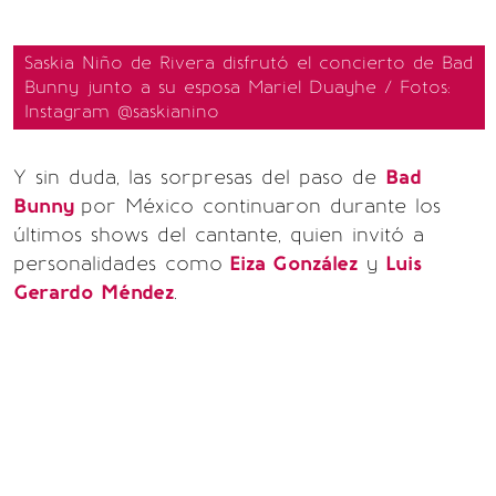
Saskia Niño de Rivera disfrutó el concierto de Bad
Bunny junto a su esposa Mariel Duayhe / Fotos:
Instagram @saskianino
Y sin duda, las sorpresas del paso de
Bad
Bunny
por México continuaron durante los
últimos shows del cantante, quien invitó a
personalidades como
Eiza González
y
Luis
Gerardo Méndez
.