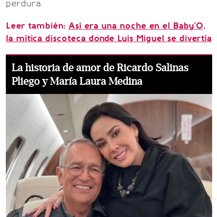
perdura.
Leer también:
Así era una noche en el Baby’O,
la mítica discoteca donde Luis Miguel se divertía
La historia de amor de Ricardo Salinas
Pliego y María Laura Medina