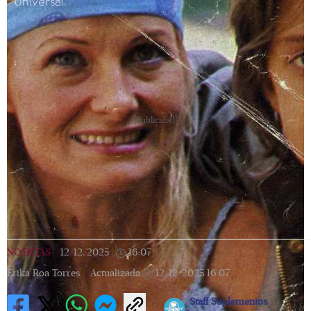
Universal
[Publicidad]
NOTICIAS
|
12/12/2025
|
16:07
|
Erika Roa Torres |
Actualizada
12/12/2025
16:07
Staff Suplementos