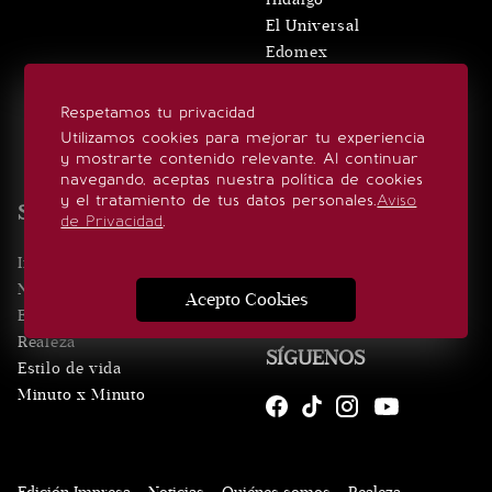
El Universal
Edomex
VERTICALES
Respetamos tu privacidad
Utilizamos cookies para mejorar tu experiencia
El Gráfico
y mostrarte contenido relevante. Al continuar
De10.mx
navegando, aceptas nuestra política de cookies
ViveUSA
y el tratamiento de tus datos personales.
Aviso
SECCIONES
Confabulario
de Privacidad
.
Aviso Oportuno
Inicio
Obituarios
Noticias
Consultas
Acepto Cookies
Eventos
Realeza
SÍGUENOS
Estilo de vida
Minuto x Minuto