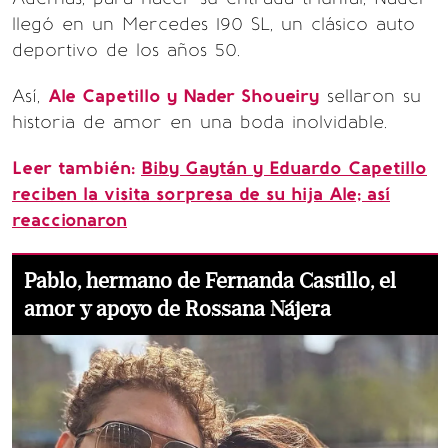
llegó en un Mercedes 190 SL, un clásico auto
deportivo de los años 50.
Así,
Ale Capetillo y Nader Shoueiry
sellaron su
historia de amor en una boda inolvidable.
Leer también:
Biby Gaytán y Eduardo Capetillo
reciben la visita sorpresa de su hija Ale; así
reaccionaron
Pablo, hermano de Fernanda Castillo, el
amor y apoyo de Rossana Nájera