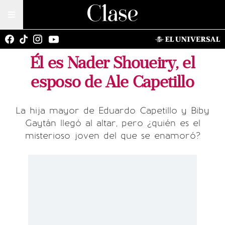
Él es Nader Shoueiry, el
esposo de Ale Capetillo
La hija mayor de Eduardo Capetillo y Biby
Gaytán llegó al altar, pero ¿quién es el
misterioso joven del que se enamoró?