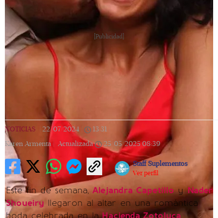
[Publicidad]
NOTICIAS
|
22/07/2024
|
13:31
|
Karen Armenta |
Actualizada
25/05/2025
08:39
Staff Suplementos
Ver perfil
Este fin de semana,
Alejandra Capetillo
y
Nader
Shoueiry
llegaron al altar en una romántica
boda celebrada en la
Hacienda Zotoluca