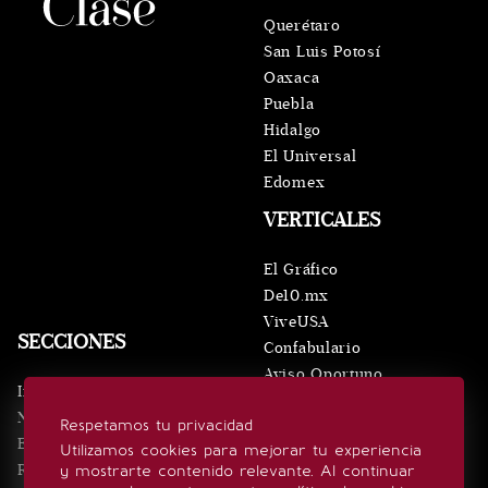
Querétaro
San Luis Potosí
Oaxaca
Puebla
Hidalgo
El Universal
Edomex
VERTICALES
El Gráfico
De10.mx
ViveUSA
SECCIONES
Confabulario
Aviso Oportuno
Inicio
Obituarios
Noticias
Respetamos tu privacidad
Consultas
Eventos
Utilizamos cookies para mejorar tu experiencia
Realeza
y mostrarte contenido relevante. Al continuar
SÍGUENOS