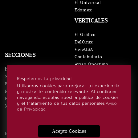
El Universal
Edomex
VERTICALES
El Gráfico
De10.mx
ViveUSA
SECCIONES
Confabulario
Aviso Oportuno
Inicio
Obituarios
Noticias
Respetamos tu privacidad
Consultas
Eventos
Utilizamos cookies para mejorar tu experiencia
Realeza
y mostrarte contenido relevante. Al continuar
SÍGUENOS
navegando, aceptas nuestra política de cookies
Estilo de vida
y el tratamiento de tus datos personales.
Aviso
Minuto x Minuto
de Privacidad
.
Acepto Cookies
Edición Impresa
Noticias
Quiénes somos
Realeza