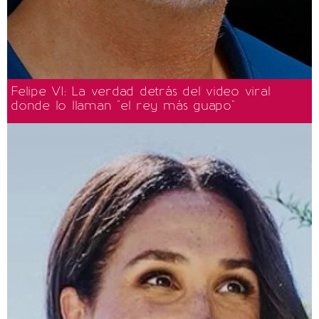
Felipe VI: La verdad detrás del video viral
donde lo llaman "el rey más guapo"