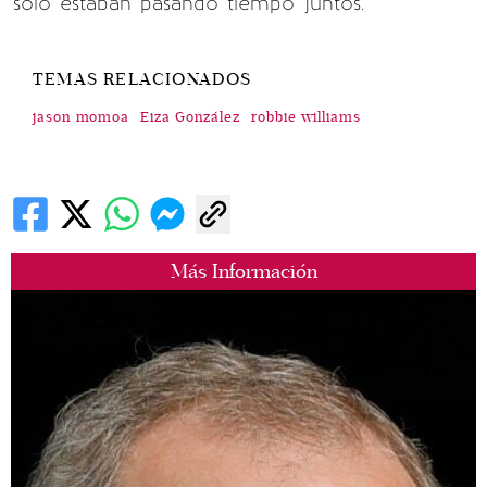
sólo estaban pasando tiempo juntos.
TEMAS RELACIONADOS
jason momoa
Eiza González
robbie williams
Más Información