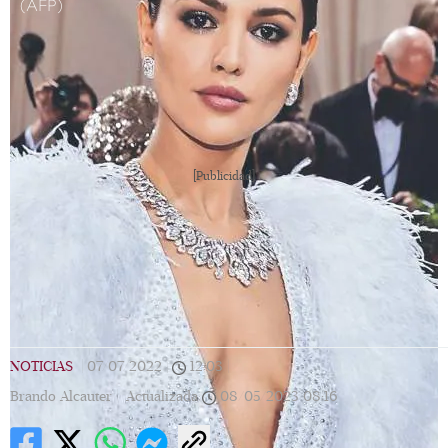
(AFP)
[Publicidad]
NOTICIAS
|
07/07/2022
|
12:03
|
Brando Alcauter |
Actualizada
08/05/2023
08:16