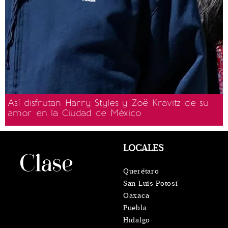
Así disfrutan Harry Styles y Zoë Kravitz de su
amor en la Ciudad de México
LOCALES
Querétaro
San Luis Potosí
Oaxaca
Puebla
Hidalgo