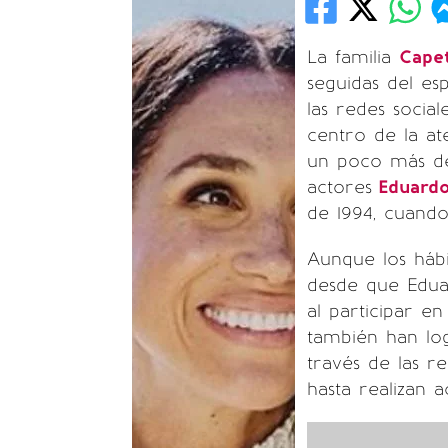
La familia
Capet
seguidas del es
las redes socia
centro de la at
un poco más de 
actores
Eduardo
de 1994, cuand
Aunque los háb
desde que Eduar
al participar en
también han lo
través de las r
hasta realizan 