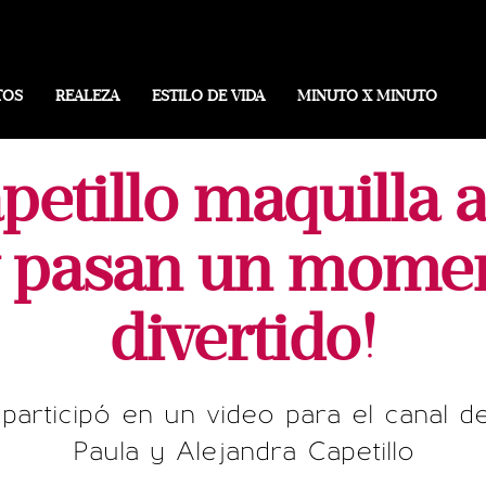
TOS
REALEZA
ESTILO DE VIDA
MINUTO X MINUTO
etillo maquilla a
¡y pasan un mome
divertido!
 participó en un video para el canal 
Paula y Alejandra Capetillo