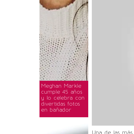
Meghan Markle
cumple 45 años
y lo celebra con
divertidas fotos
en bañador
Una de las más 