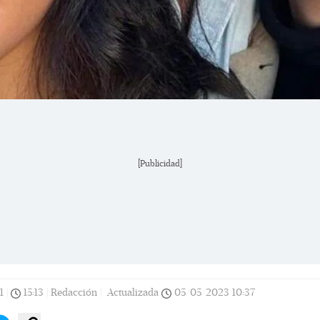
[Publicidad]
1
|
15:13
|
Redacción |
Actualizada
05/05/2023
10:37