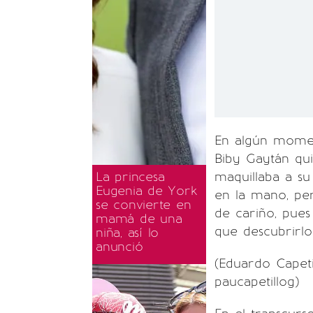
En algún momen
Biby Gaytán qu
La princesa
maquillaba a su
Eugenia de York
en la mano, pe
se convierte en
de cariño, pue
mamá de una
que descubrirlo 
niña, así lo
anunció
(Eduardo Capeti
paucapetillog)