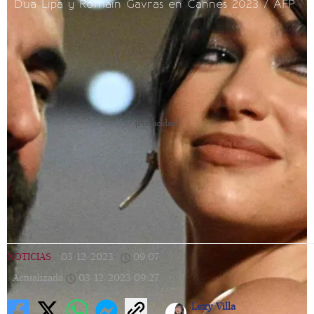
Dua Lipa y Romain Gavras en Cannes 2023 / AFP
[Publicidad]
NOTICIAS
|
03/12/2023
|
09:07
|
Actualizada
03/12/2023
09:27
Lexy Villa