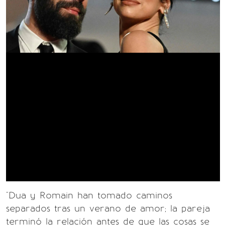
"Dua y Romain han tomado caminos
separados tras un verano de amor; la pareja
terminó la relación antes de que las cosas se