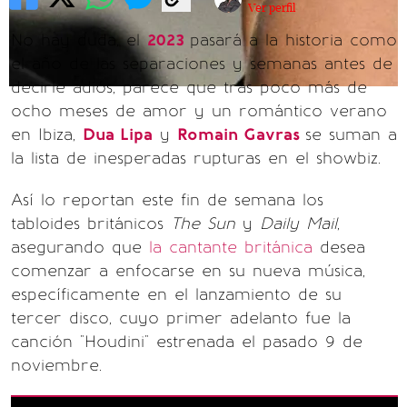
Ver perfil
No hay duda, el
2023
pasará a la historia como
el año de las separaciones y semanas antes de
decirle adiós, parece que tras poco más de
ocho meses de amor y un romántico verano
en Ibiza,
Dua Lipa
y
Romain Gavras
se suman a
la lista de inesperadas rupturas en el showbiz.
Así lo reportan este fin de semana los
tabloides británicos
The Sun
y
Daily Mail
,
asegurando que
la cantante británica
desea
comenzar a enfocarse en su nueva música,
específicamente en el lanzamiento de su
tercer disco, cuyo primer adelanto fue la
canción "Houdini" estrenada el pasado 9 de
noviembre.