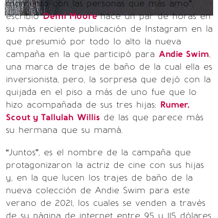
momento con las personas que más amo”,
escribió
Demi Moore
hace un par de horas en
su más reciente publicación de Instagram en la
que presumió por todo lo alto la nueva
campaña en la que participó para
Andie Swim
,
una marca de trajes de baño de la cual ella es
inversionista, pero, la sorpresa que dejó con la
quijada en el piso a más de uno fue que lo
hizo acompañada de sus tres hijas:
Rumer,
Scout y Tallulah Willis
de las que parece más
su hermana que su mamá.
“Juntos”, es el nombre de la campaña que
protagonizaron la actriz de cine con sus hijas
y, en la que lucen los trajes de baño de la
nueva colección de Andie Swim para este
verano de 2021, los cuales se venden a través
de su página de internet entre 95 y 115 dólares