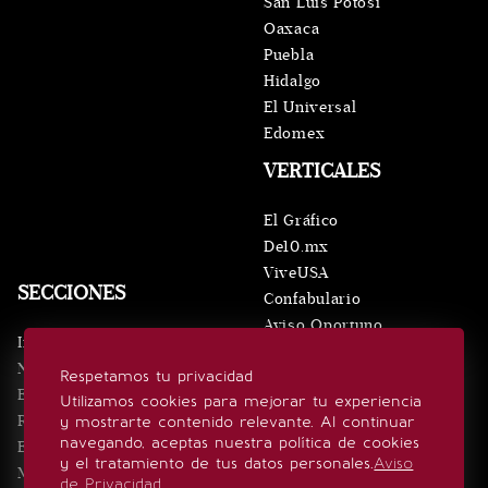
San Luis Potosí
Oaxaca
Puebla
Hidalgo
El Universal
Edomex
VERTICALES
El Gráfico
De10.mx
ViveUSA
SECCIONES
Confabulario
Aviso Oportuno
Inicio
Obituarios
Noticias
Respetamos tu privacidad
Consultas
Eventos
Utilizamos cookies para mejorar tu experiencia
Realeza
y mostrarte contenido relevante. Al continuar
SÍGUENOS
navegando, aceptas nuestra política de cookies
Estilo de vida
y el tratamiento de tus datos personales.
Aviso
Minuto x Minuto
de Privacidad
.