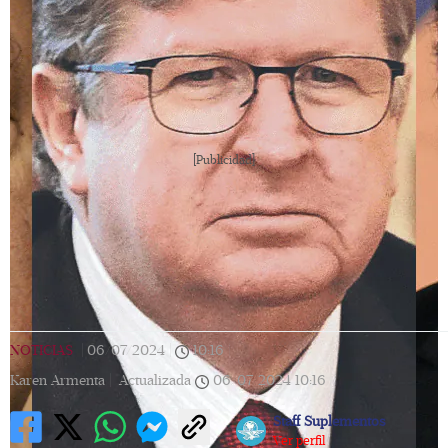
[Publicidad]
NOTICIAS
|
06/07/2024
|
10:16
|
Karen Armenta |
Actualizada
06/07/2024
10:16
Staff Suplementos
Ver perfil