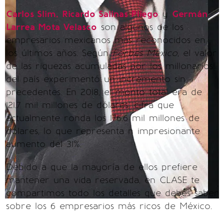
Carlos Slim,
Ricardo Salinas Pliego
y
Germán
Larrea Mota Velasco
son algunos de los
empresarios mexicanos más reconocidos en
los últimos años. Según
Forbes México
, el valor
de las riquezas acumuladas por los millonarios
del país experimentó un incremento sin
precedentes. En 2018, el monto total era de
121.7 mil millones de dólares, cifra que
actualmente ronda los 176.6 mil millones de
dólares, lo que representa n impresionante
aumento del 31%.
Debido a que la mayoría de ellos prefiere
mantener una vida reservada, en CLASE te
compartimos todo los detalles que debes saber
sobre los 6 empresarios más ricos de México.