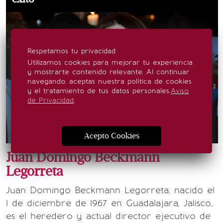
Respetamos tu privacidad
Utilizamos cookies para mejorar tu experiencia
y mostrarte contenido relevante. Al continuar
navegando, aceptas nuestra política de cookies
y el tratamiento de tus datos personales.
Aviso
de Privacidad
.
Acepto Cookies
Juan Domingo Beckmann
Legorreta
Juan Domingo Beckmann Legorreta, nacido el
1 de diciembre de 1967 en Guadalajara, Jalisco,
es el heredero y actual director ejecutivo de