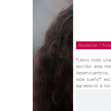
Residente / Fot
“Llevo toda un
escribir esta h
desencuentros, 
este sueño”, es
agradeció a los