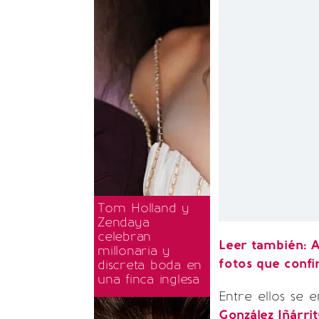
Tom Holland y
Zendaya
celebran
Leer también:
A
millonaria y
fotos que confi
discreta boda en
una finca inglesa
Entre ellos se
González Iñárri