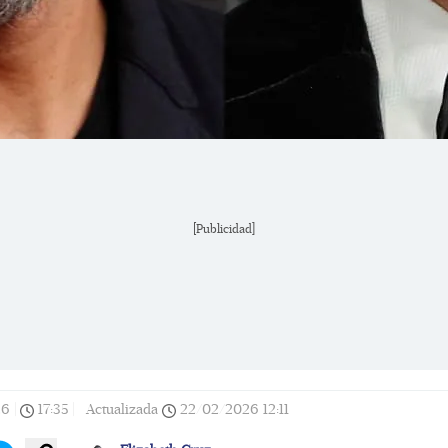
[Publicidad]
26
|
17:35
|
Actualizada
22/02/2026
12:11