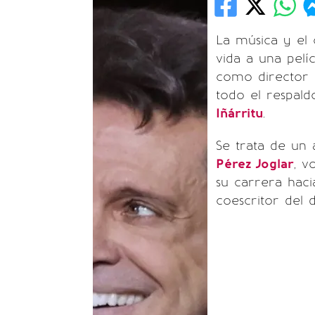
La música y el
vida a una pelí
como director
todo el respal
Iñárritu
.
Se trata de un 
Pérez Joglar
, v
su carrera hac
coescritor del 