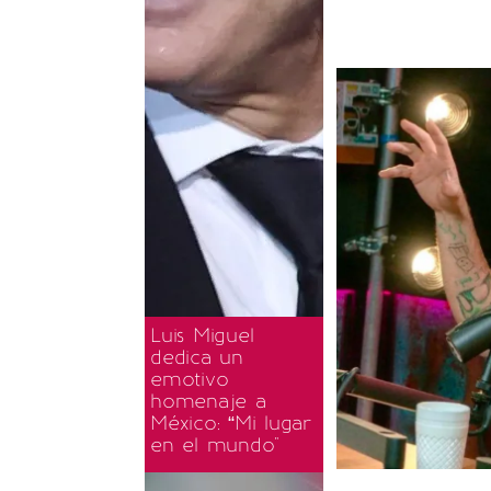
Luis Miguel
dedica un
emotivo
homenaje a
México: “Mi lugar
en el mundo"