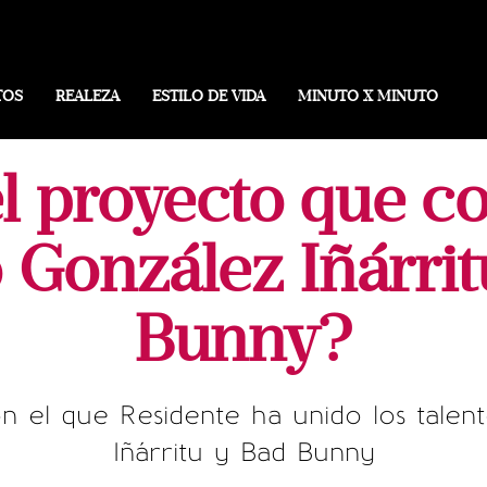
TOS
REALEZA
ESTILO DE VIDA
MINUTO X MINUTO
el proyecto que c
 González Iñárri
Bunny?
 el que Residente ha unido los talen
Iñárritu y Bad Bunny