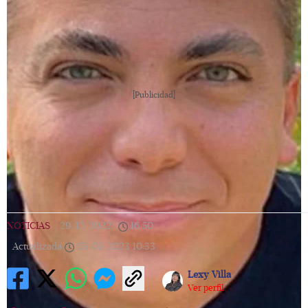
[Publicidad]
NOTICIAS
|
29/12/2022
|
16:50
|
Actualizada
05/05/2023
10:33
Lexy Villa
Ver perfil