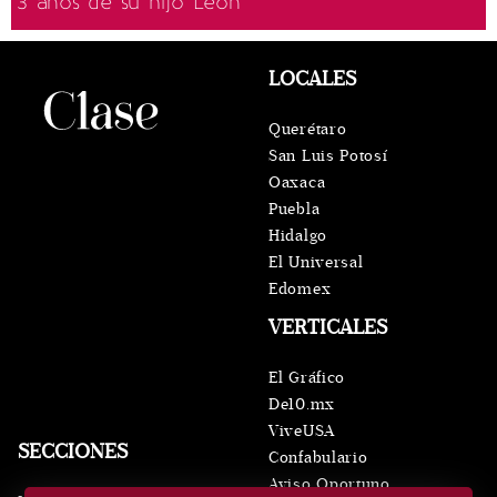
3 años de su hijo León
LOCALES
Querétaro
San Luis Potosí
Oaxaca
Puebla
Hidalgo
El Universal
Edomex
VERTICALES
El Gráfico
De10.mx
ViveUSA
SECCIONES
Confabulario
Aviso Oportuno