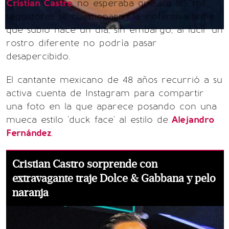
Cristian Castro
no esperaba que sus 185 mil
seguidores se cuestionaran la inofensiva selfie
que subió hace un día, sin embargo, al lucir un
rostro diferente no podría pasar
desapercibido.
El cantante mexicano de 48 años recurrió a su
activa cuenta de Instagram para compartir
una foto en la que aparece posando con una
mueca estilo 'duck face' al estilo de
Alejandro
Fernández
.
Cristian Castro sorprende con
extravagante traje Dolce & Gabbana y pelo
naranja