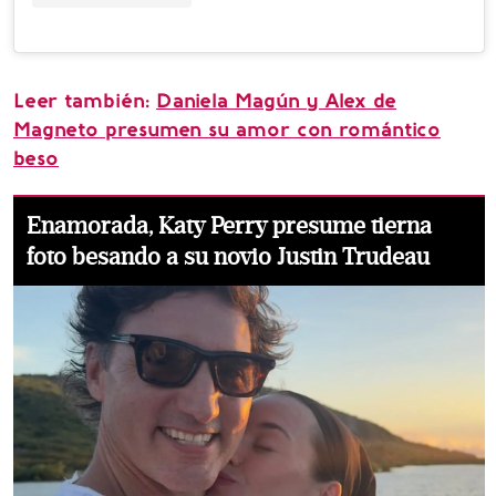
Leer también:
Daniela Magún y Alex de
Magneto presumen su amor con romántico
beso
Enamorada, Katy Perry presume tierna
foto besando a su novio Justin Trudeau