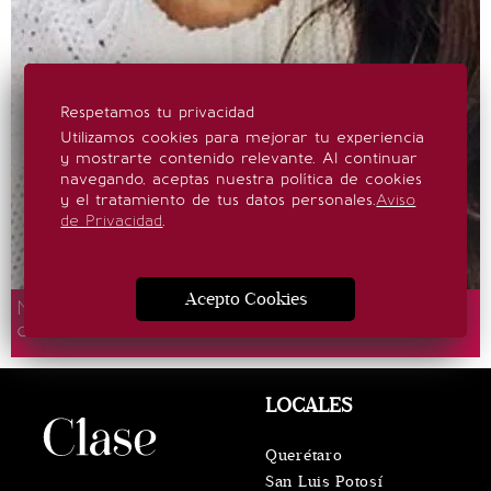
Respetamos tu privacidad
Utilizamos cookies para mejorar tu experiencia
y mostrarte contenido relevante. Al continuar
navegando, aceptas nuestra política de cookies
y el tratamiento de tus datos personales.
Aviso
de Privacidad
.
Acepto Cookies
Meghan Markle cumple 45 años y lo celebra
con divertidas fotos en bañador
LOCALES
Querétaro
San Luis Potosí