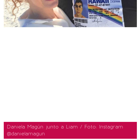
Daniela Magún junto a Liam / Foto: Instagram
@danielamagun