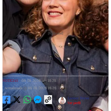
[Publicidad]
NOTICIAS
|
08/01/2026
|
18:28
|
Actualizada
08/01/2026
18:28
Leonor Reyes
Ver perfil