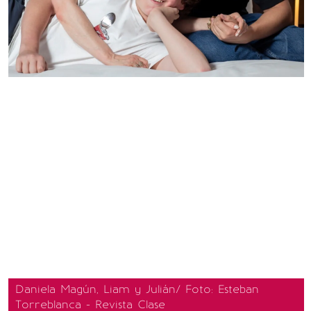
Daniela Magún, Liam y Julián/ Foto: Esteban
Torreblanca - Revista Clase