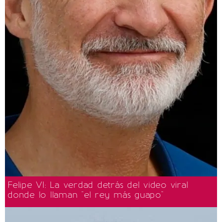
Felipe VI: La verdad detrás del video viral
donde lo llaman "el rey más guapo"