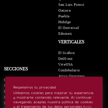
San Luis Potosí
Oaxaca
Puebla
Hidalgo
El Universal
Edomex
VERTICALES
El Gráfico
De10.mx
ViveUSA
SECCIONES
Confabulario
Aviso Oportuno
Inicio
Obituarios
Noticias
Respetamos tu privacidad
Consultas
Eventos
Utilizamos cookies para mejorar tu experiencia
Realeza
y mostrarte contenido relevante. Al continuar
SÍGUENOS
navegando, aceptas nuestra política de cookies
Estilo de vida
y el tratamiento de tus datos personales.
Aviso