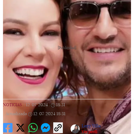
[Publicidad]
NOTICIAS
|
12/07/2024
|
18:31
|
Actualizada
12/07/2024
18:31
Lexy Villa
Ver perfil