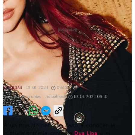
[Publicidad]
NOTICIAS
|
19/01/2024
|
08:16
|
Andrea Covarrubias |
Actualizada
19/01/2024
08:16
A un mes de haberse dado a conocer la
ruptura entre la cantante
Dua Lipa
y el