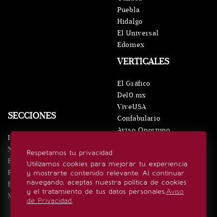
Puebla
Hidalgo
El Universal
Edomex
VERTICALES
El Gráfico
De10.mx
ViveUSA
SECCIONES
Confabulario
Aviso Oportuno
Inicio
Obituarios
Noticias
Respetamos tu privacidad
Consultas
Eventos
Utilizamos cookies para mejorar tu experiencia
Realeza
y mostrarte contenido relevante. Al continuar
SÍGUENOS
navegando, aceptas nuestra política de cookies
Estilo de vida
y el tratamiento de tus datos personales.
Aviso
Minuto x Minuto
de Privacidad
.