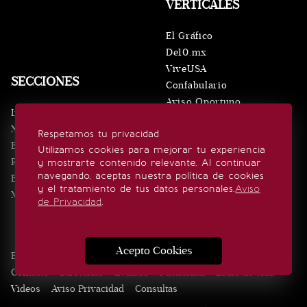
VERTICALES
El Gráfico
De10.mx
ViveUSA
SECCIONES
Confabulario
Aviso Oportuno
Inicio
Obituarios
Noticias
Respetamos tu privacidad
Consultas
Eventos
Utilizamos cookies para mejorar tu experiencia
Realeza
y mostrarte contenido relevante. Al continuar
SÍGUENOS
navegando, aceptas nuestra política de cookies
Estilo de vida
y el tratamiento de tus datos personales.
Aviso
Minuto x Minuto
de Privacidad
.
Acepto Cookies
Edición Impresa
Noticias
Quiénes somos
Realeza
Contacto
Directorio
Eventos
Publicidad
Estilo de vida
Videos
Aviso Privacidad
Consultas