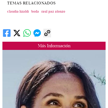
TEMAS RELACIONADOS
claudia lizaldi
boda
raul paz alonzo
Más Información