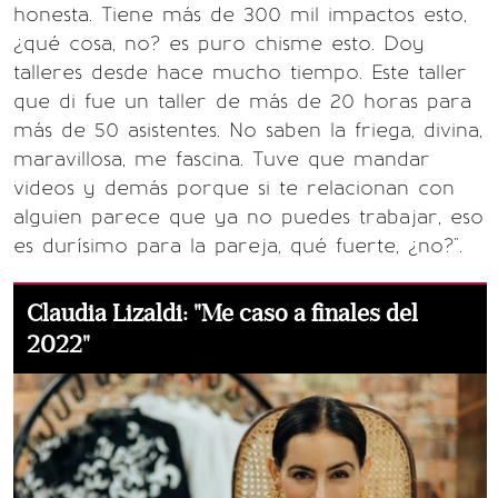
honesta. Tiene más de 300 mil impactos esto,
¿qué cosa, no? es puro chisme esto. Doy
talleres desde hace mucho tiempo. Este taller
que di fue un taller de más de 20 horas para
más de 50 asistentes. No saben la friega, divina,
maravillosa, me fascina. Tuve que mandar
videos y demás porque si te relacionan con
alguien parece que ya no puedes trabajar, eso
es durísimo para la pareja, qué fuerte, ¿no?".
Claudia Lizaldi: "Me caso a finales del
2022"