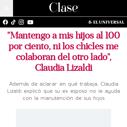
"Mantengo a mis hijos al 100
por ciento, ni los chicles me
colaboran del otro lado",
Claudia Lizaldi
Además de aclarar en qué trabaja, Claudia
Lizaldi explicó que su ex esposo no le ayuda
con la manutención de sus hijos