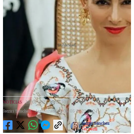
[Publicidad]
NOTICIAS
|
18/01/2023
|
13:30
|
Jatziri Sanchez |
Actualizada
05/05/2023
10:24
Jatziri Sánchez
Ver perfil