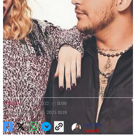
[Publicidad]
NOTICIAS
|
21/05/2022
|
11:08
|
Actualizada
14/05/2023
01:19
Lexy Villa
Ver perfil