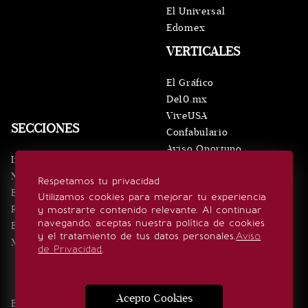
El Universal
Edomex
VERTICALES
El Gráfico
De10.mx
ViveUSA
SECCIONES
Confabulario
Aviso Oportuno
Inicio
Obituarios
Noticias
Respetamos tu privacidad
Consultas
Eventos
Utilizamos cookies para mejorar tu experiencia
Realeza
y mostrarte contenido relevante. Al continuar
SÍGUENOS
navegando, aceptas nuestra política de cookies
Estilo de vida
y el tratamiento de tus datos personales.
Aviso
Minuto x Minuto
de Privacidad
.
Acepto Cookies
Edición Impresa
Noticias
Quiénes somos
Realeza