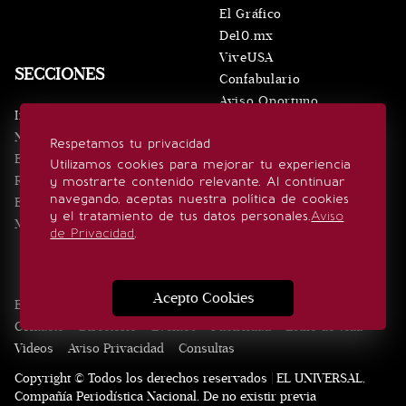
El Gráfico
De10.mx
ViveUSA
SECCIONES
Confabulario
Aviso Oportuno
Inicio
Obituarios
Noticias
Respetamos tu privacidad
Consultas
Eventos
Utilizamos cookies para mejorar tu experiencia
Realeza
y mostrarte contenido relevante. Al continuar
SÍGUENOS
navegando, aceptas nuestra política de cookies
Estilo de vida
y el tratamiento de tus datos personales.
Aviso
Minuto x Minuto
de Privacidad
.
Acepto Cookies
Edición Impresa
Noticias
Quiénes somos
Realeza
Contacto
Directorio
Eventos
Publicidad
Estilo de vida
Videos
Aviso Privacidad
Consultas
Copyright © Todos los derechos reservados | EL UNIVERSAL,
Compañía Periodística Nacional. De no existir previa