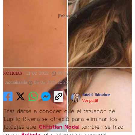
[Publicidad]
NOTICIAS
|
21/02/2022
|
08:39
|
Actualizada
05/05/2023
10:30
Jatziri Sánchez
Ver perfil
Tras darse a conocer que el tatuador de
Lupillo Rivera se ofreció para eliminar los
tatuajes que
Christian Nodal
también se hizo
sobre
Belinda
, el cantante de regional