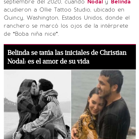
septiembre del 2020, cuando
Nodal
y
Belinda
acudieron a Ollie Tattoo Studio, ubicado en
Quincy, Washington, Estados Unidos, donde el
ranchero se marcó los ojos de la intérprete
de “Boba niña nice”.
Belinda se tatúa las iniciales de Christian
Nodal: es el amor de su vida