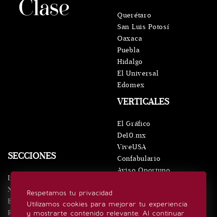
Querétaro
San Luis Potosí
Oaxaca
Puebla
Hidalgo
El Universal
Edomex
VERTICALES
El Gráfico
De10.mx
ViveUSA
SECCIONES
Confabulario
Aviso Oportuno
Inicio
Obituarios
Noticias
Respetamos tu privacidad
Consultas
Eventos
Utilizamos cookies para mejorar tu experiencia
Realeza
y mostrarte contenido relevante. Al continuar