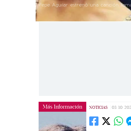
Pepe Aguilar estrenó una canción llama
Más Información
NOTICIAS
|
03/10/20