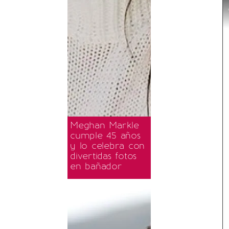
Meghan Markle
cumple 45 años
y lo celebra con
divertidas fotos
en bañador