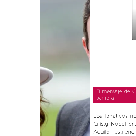
El mensaje de C
pantalla
Los fanáticos n
Cristy Nodal er
Aguilar estrenó