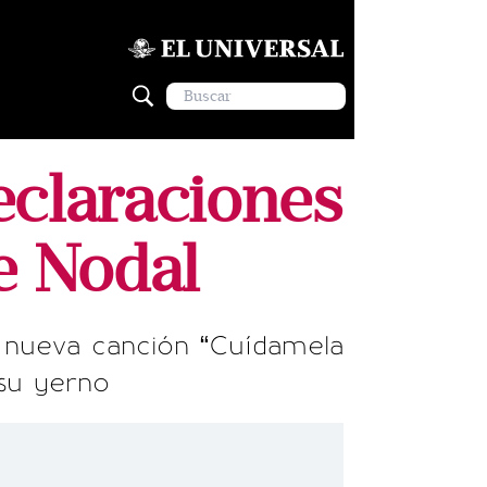
eclaraciones
de Nodal
u nueva canción “Cuídamela
 su yerno