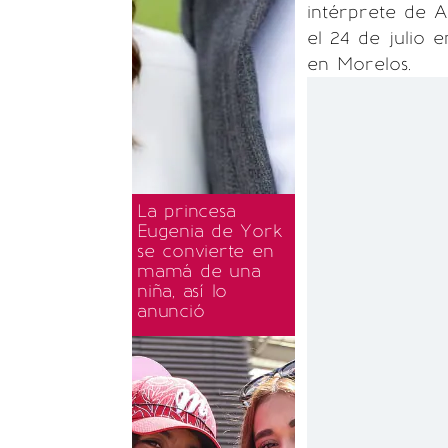
intérprete de A
el 24 de julio 
en Morelos.
La princesa
Eugenia de York
se convierte en
mamá de una
niña, así lo
anunció