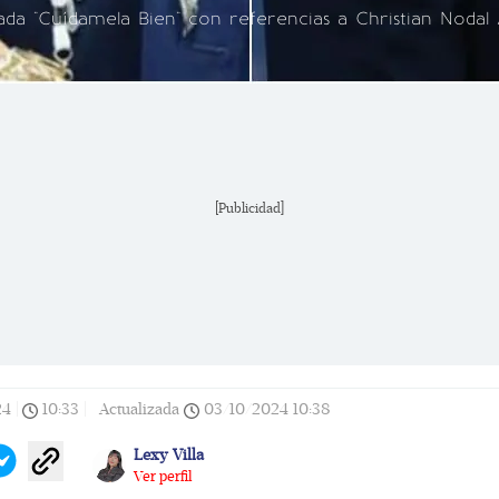
da "Cuídamela Bien" con referencias a Christian Nodal 
[Publicidad]
24
|
10:33
|
Actualizada
03/10/2024
10:38
Lexy Villa
Ver perfil