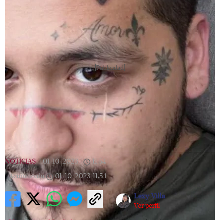
[Publicidad]
NOTICIAS
|
01/10/2023
|
11:54
|
Actualizada
01/10/2023
11:54
Lexy Villa
Ver perfil