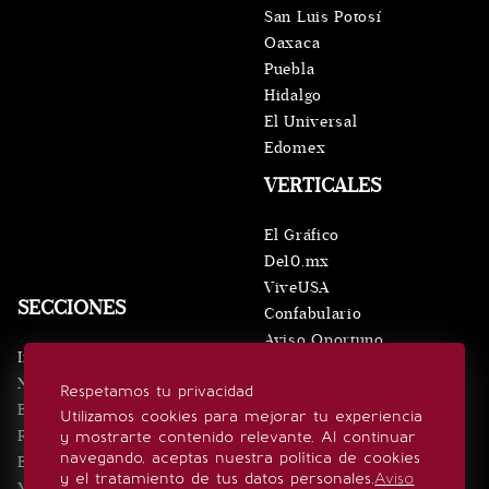
San Luis Potosí
Oaxaca
Puebla
Hidalgo
El Universal
Edomex
VERTICALES
El Gráfico
De10.mx
ViveUSA
SECCIONES
Confabulario
Aviso Oportuno
Inicio
Obituarios
Noticias
Respetamos tu privacidad
Consultas
Eventos
Utilizamos cookies para mejorar tu experiencia
Realeza
y mostrarte contenido relevante. Al continuar
SÍGUENOS
navegando, aceptas nuestra política de cookies
Estilo de vida
y el tratamiento de tus datos personales.
Aviso
Minuto x Minuto