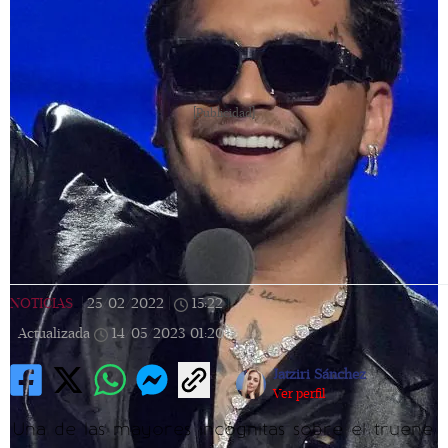
[Publicidad]
NOTICIAS
|
25/02/2022
|
15:22
|
Actualizada
14/05/2023
01:20
Jatziri Sánchez
Ver perfil
Una de las mayores incógnitas sobre el truene