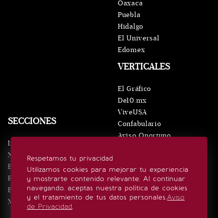
Oaxaca
Puebla
Hidalgo
El Universal
Edomex
VERTICALES
El Gráfico
De10.mx
ViveUSA
SECCIONES
Confabulario
Aviso Oportuno
Inicio
Obituarios
Noticias
Respetamos tu privacidad
Consultas
Eventos
Utilizamos cookies para mejorar tu experiencia
Realeza
y mostrarte contenido relevante. Al continuar
SÍGUENOS
navegando, aceptas nuestra política de cookies
Estilo de vida
y el tratamiento de tus datos personales.
Aviso
Minuto x Minuto
de Privacidad
.