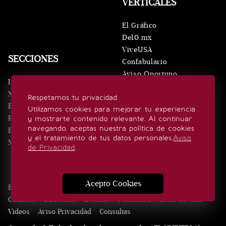
VERTICALES
El Gráfico
De10.mx
ViveUSA
SECCIONES
Confabulario
Aviso Oportuno
Inicio
Obituarios
Noticias
Respetamos tu privacidad
Consultas
Eventos
Utilizamos cookies para mejorar tu experiencia
Realeza
y mostrarte contenido relevante. Al continuar
SÍGUENOS
navegando, aceptas nuestra política de cookies
Estilo de vida
y el tratamiento de tus datos personales.
Aviso
Minuto x Minuto
de Privacidad
.
Acepto Cookies
Edición Impresa
Noticias
Quiénes somos
Realeza
Contacto
Directorio
Eventos
Publicidad
Estilo de vida
Videos
Aviso Privacidad
Consultas