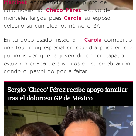
Martínez
, encabezada por el piloto de
automovilismo,
Checo
Pérez
, estuvo de
manteles largos, pues
Carola
, su esposa,
celebró su cumpleaños número 27.
En su poco usado Instagram,
Carola
compartió
una foto muy especial en este día, pues en ella
pudimos ver que la joven de origen tapatío
estuvo rodeada de sus hijos en su celebración,
donde el pastel no podía faltar.
Sergio 'Checo' Pérez recibe apoyo familiar
tras el doloroso GP de México