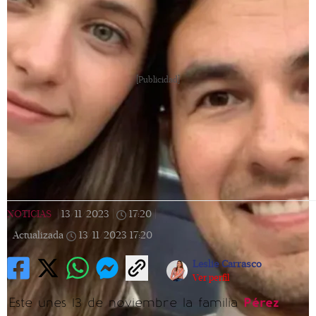
[Publicidad]
NOTICIAS
|
13/11/2023
|
17:20
|
Actualizada
13/11/2023
17:20
Leslie Carrasco
Ver perfil
Este unes 13 de noviembre la familia
Pérez