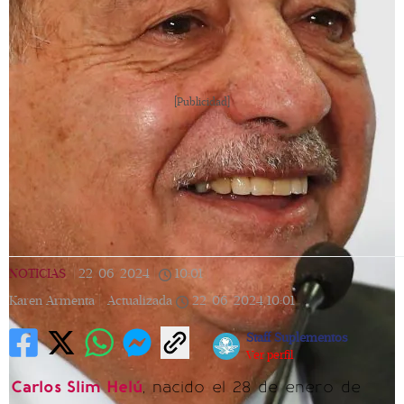
[Publicidad]
NOTICIAS
|
22/06/2024
|
10:01
|
Karen Armenta |
Actualizada
22/06/2024
10:01
Staff Suplementos
Ver perfil
Carlos Slim Helú
, nacido el 28 de enero de