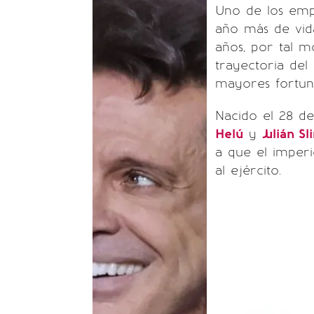
Uno de los emp
año más de vid
años, por tal m
trayectoria del
mayores fortun
Nacido el 28 d
Helú
y
Julián S
a que el imper
al ejército.