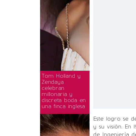
Tom Holland y
Zendaya
celebran
millonaria y
discreta boda en
una finca inglesa
Este logro se d
y su visión. En 
de Ingeniería 