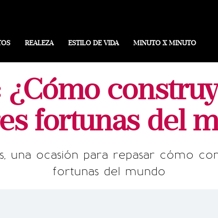
TOS
REALEZA
ESTILO DE VIDA
MINUTO X MINUTO
: ¿Cómo construy
es fortunas del 
os, una ocasión para repasar cómo co
fortunas del mundo