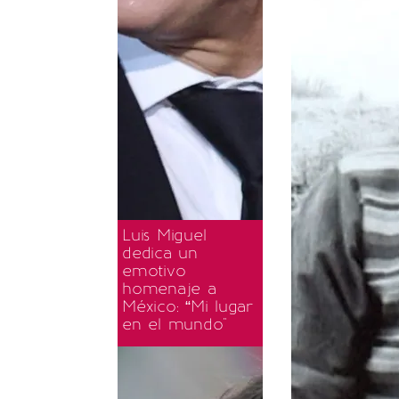
Luis Miguel
dedica un
emotivo
homenaje a
México: “Mi lugar
en el mundo"