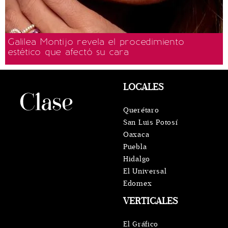
Galilea Montijo revela el procedimiento
estético que afectó su cara
LOCALES
Querétaro
San Luis Potosí
Oaxaca
Puebla
Hidalgo
El Universal
Edomex
VERTICALES
El Gráfico