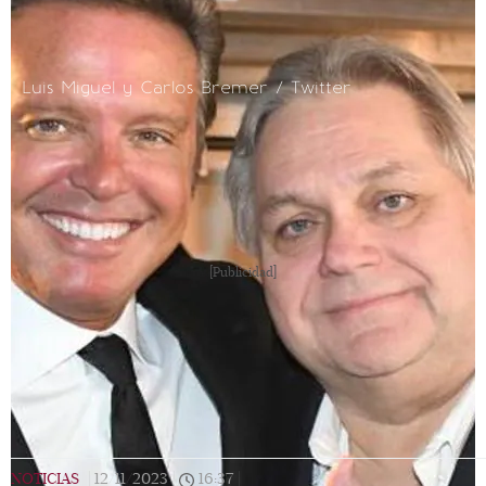
Luis Miguel y Carlos Bremer / Twitter
[Publicidad]
NOTICIAS
|
12/11/2023
|
16:37
|