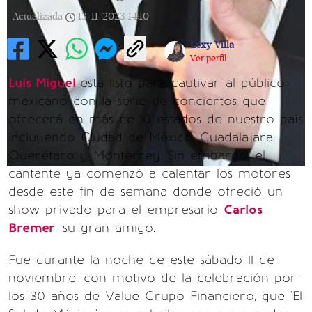
Actualizada
13/11/2023
14:10
Lexy Villa
Ver perfil
Luis Miguel
está listo para cautivar al público
mexicano con la serie de conciertos que
ofrecerá en más de 10 estados de nuestro país,
incluyendo Ciudad de México, Guadalajara,
Querétaro y Monterrey. Sin embargo, el
cantante ya comenzó a calentar los motores
desde este fin de semana donde ofreció un
show privado para el empresario
Carlos
Bremer
, su gran amigo.
Fue durante la noche de este sábado 11 de
noviembre, con motivo de la celebración por
los 30 años de Value Grupo Financiero, que 'El