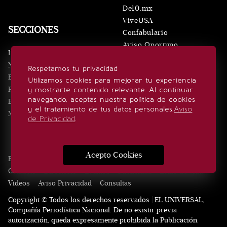
De10.mx
ViveUSA
SECCIONES
Confabulario
Aviso Oportuno
Inicio
Obituarios
Noticias
Respetamos tu privacidad
Consultas
Eventos
Utilizamos cookies para mejorar tu experiencia
Realeza
y mostrarte contenido relevante. Al continuar
SÍGUENOS
navegando, aceptas nuestra política de cookies
Estilo de vida
y el tratamiento de tus datos personales.
Aviso
Minuto x Minuto
de Privacidad
.
Acepto Cookies
Edición Impresa
Noticias
Quiénes somos
Realeza
Contacto
Directorio
Eventos
Publicidad
Estilo de vida
Videos
Aviso Privacidad
Consultas
Copyright © Todos los derechos reservados | EL UNIVERSAL,
Compañía Periodística Nacional. De no existir previa
autorización, queda expresamente prohibida la Publicación,