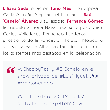
Liliana Sada
, el actor
Toño Mauri
, su esposa
Carla Alemán Magnani, el boxeador
Saúl
'Canelo' Álvarez
y su esposa
Fernanda Gómez
,
la modelo Ximena Navarreta, su esposo Juan
Carlos Valladares, Fernando Landeros,
presidente de la Fundación Teletón México, y
su esposa Paola Albarrán también fueron de
los asistentes más destacos en la celebración.
.
@ChapoyPati
y
#ElCanelo
en el
show privado de
#LuisMiguel
. 🎶☀️
#Ventaneando
👉
https://t.co/pQpfMmgIkV
pic.twitter.com/jx8Teh5Ctw