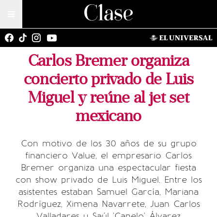
Carlos Bremer organiza
concierto privado de Luis
Miguel y reúne al jet set
mexicano
Con motivo de los 30 años de su grupo
financiero Value, el empresario Carlos
Bremer organiza una espectacular fiesta
con show privado de Luis Miguel. Entre los
asistentes estaban Samuel García, Mariana
Rodríguez, Ximena Navarrete, Juan Carlos
Valladares y Saúl 'Canelo' Álvarez