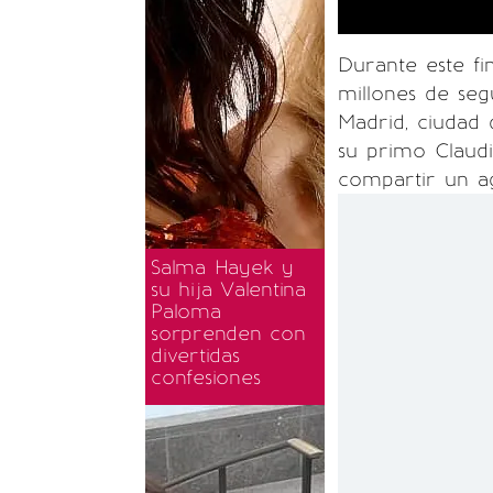
Durante este f
millones de seg
Madrid, ciudad 
su primo Claud
compartir un 
Salma Hayek y
su hija Valentina
Paloma
sorprenden con
divertidas
confesiones