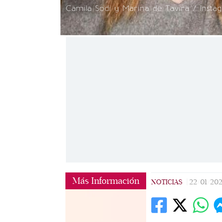
Camila Sodi y Marina de Tavira / Insta
Más Información
NOTICIAS
|
22/01/20