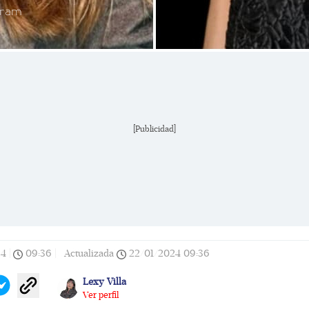
gram
[Publicidad]
24
|
09:36
|
Actualizada
22/01/2024
09:36
Lexy Villa
Ver perfil