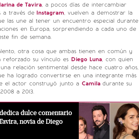
arina de Tavira
, a pocos días de intercambiar
 a través de
Instagram
, vuelven a demostrar la
e las une al tener un encuentro especial durante
caciones en Europa, sorprendiendo a cada uno de
este fin de semana.
talento, otra cosa que ambas tienen en común y
a reforzado su vínculo es
Diego Luna
, con quien
 una relación sentimental desde hace cuatro años,
ue ha logrado convertirse en una integrante más
ue el actor construyó junto a
Camila
durante su
2008 a 2013.
 dedica dulce comentario
Tavira, novia de Diego