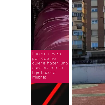
Lucero revela
por qué no
quiere hacer una
canción con su
hija Lucero
Mijares