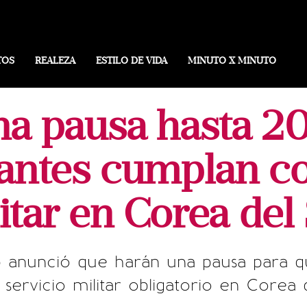
TOS
REALEZA
ESTILO DE VIDA
MINUTO X MINUTO
a pausa hasta 2
rantes cumplan co
itar en Corea del
 anunció que harán una pausa para qu
 servicio militar obligatorio en Corea 