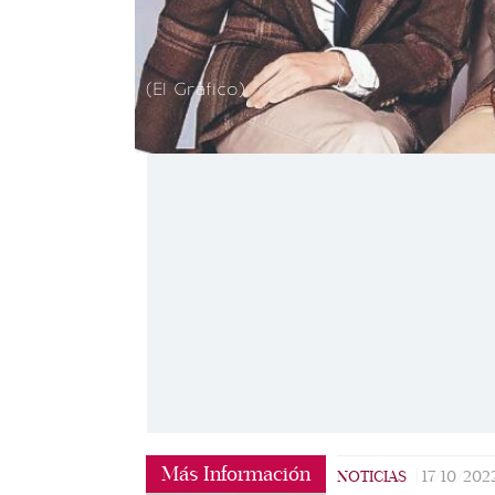
(El Gráfico)
Más Información
NOTICIAS
|
17/10/202