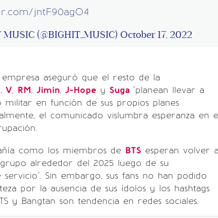
ter.com/jntF90agO4
T MUSIC (@BIGHIT_MUSIC)
October 17, 2022
 empresa aseguró que el resto de la
k
,
V
,
RM
,
Jimin
,
J-Hope
y
Suga
"planean llevar a
o militar en función de sus propios planes
Finalmente, el comunicado vislumbra esperanza en e
rupación.
pañía como los miembros de
BTS
esperan volver 
grupo alrededor del 2025 luego de su
servicio". Sin embargo, sus fans no han podido
isteza por la ausencia de sus ídolos y los hashtags
S y Bangtan son tendencia en redes sociales.