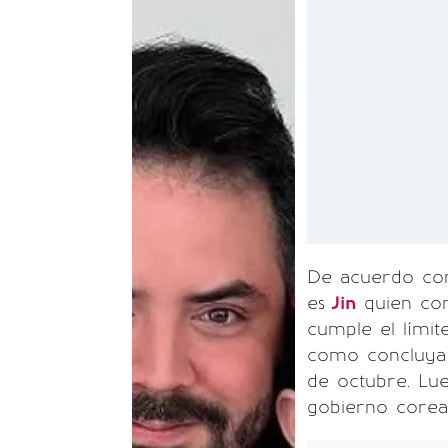
De acuerdo con 
es
Jin
quien com
cumple el límit
como concluya s
de octubre. Lue
gobierno corea