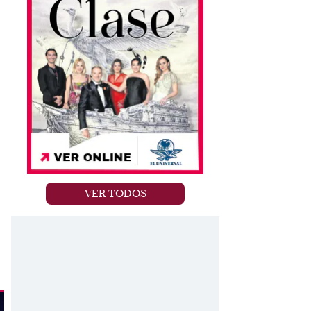
o
VER TODOS
a