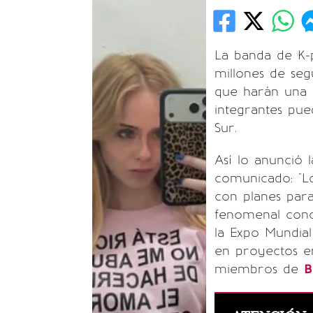
La banda de K-
millones de se
que harán una 
integrantes pue
Sur.
Así lo anunció
comunicado: "L
con planes para
fenomenal conc
la Expo Mundia
en proyectos en
miembros de
B