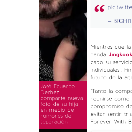
pic.twit
— BIGHI
Mientras que la
banda
Jungkoo
cabo su servici
individuales". 
futuro de la ag
José Eduardo
"Tanto la com
Derbez
comparte nueva
reunirse como 
foto de su hija
compromiso de 
en medio de
evitar sentir tr
rumores de
separación
Forever With BT