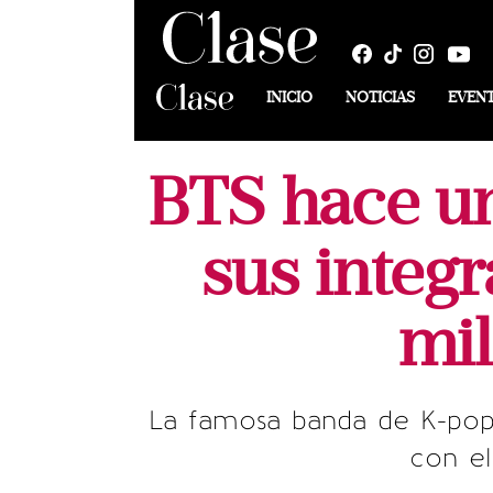
INICIO
NOTICIAS
EVEN
BTS hace un
sus integ
mil
La famosa banda de K-pop
con el