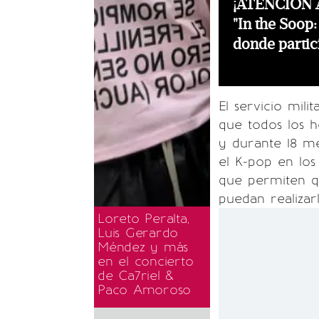
¡ATENCIÓN A
"In the Soop:
donde partici
El servicio mil
que todos los h
y durante 18 me
el K-pop en los
que permiten qu
puedan realizarl
Loreto Peralta,
Luis Gerardo
Méndez y más
en el concierto
de Ca7riel &
Paco Amoroso