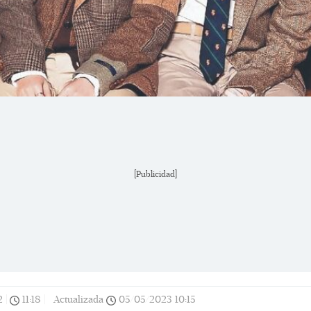
[Publicidad]
2
|
11:18
|
Actualizada
05/05/2023
10:15