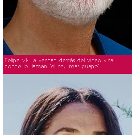
Felipe VI: La verdad detrás del video viral
donde lo llaman "el rey más guapo"