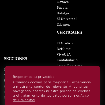
Oaxaca
Puebla
Hidalgo
El Universal
Edomex
VERTICALES
El Gráfico
De10.mx
ViveUSA
SECCIONES
Confabulario
Aviso Oportuno
Inicio
Obituarios
Noticias
Respetamos tu privacidad
Consultas
Eventos
Utilizamos cookies para mejorar tu experiencia
Realeza
y mostrarte contenido relevante. Al continuar
SÍGUENOS
navegando, aceptas nuestra política de cookies
Estilo de vida
y el tratamiento de tus datos personales.
Aviso
Minuto x Minuto
de Privacidad
.