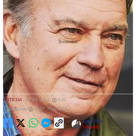
[Publicidad]
NOTICIAS
|
31/03/2024
|
11:01
|
Actualizada
31/03/2024
11:29
Lexy Villa
Ver perfil