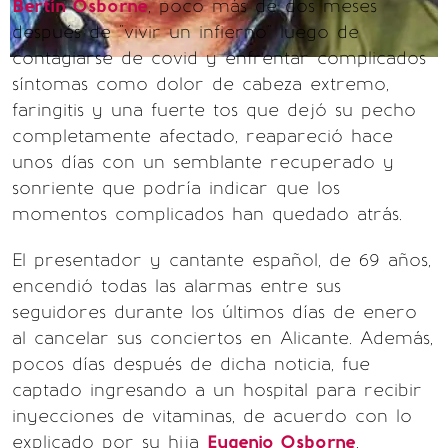
Bertín Osborne
, poco más de dos meses
después de "vivir un infierno" luego de
contagiarse de covid y enfrentar complicados
síntomas como dolor de cabeza extremo,
faringitis y una fuerte tos que dejó su pecho
completamente afectado, reapareció hace
unos días con un semblante recuperado y
sonriente que podría indicar que los
momentos complicados han quedado atrás.
El presentador y cantante español, de 69 años,
encendió todas las alarmas entre sus
seguidores durante los últimos días de enero
al cancelar sus conciertos en Alicante. Además,
pocos días después de dicha noticia, fue
captado ingresando a un hospital para recibir
inyecciones de vitaminas, de acuerdo con lo
explicado por su hija
Eugenio Osborne
.