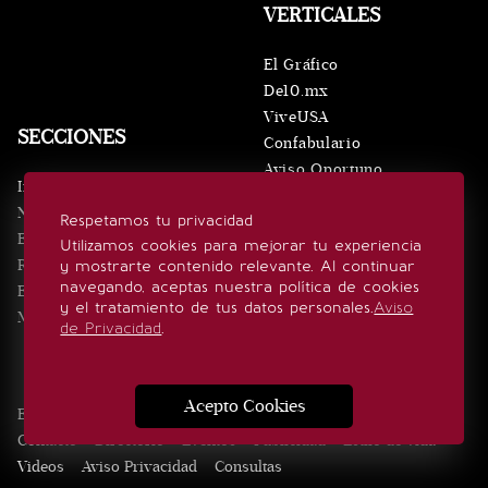
VERTICALES
El Gráfico
De10.mx
ViveUSA
SECCIONES
Confabulario
Aviso Oportuno
Inicio
Obituarios
Noticias
Respetamos tu privacidad
Consultas
Eventos
Utilizamos cookies para mejorar tu experiencia
Realeza
y mostrarte contenido relevante. Al continuar
SÍGUENOS
navegando, aceptas nuestra política de cookies
Estilo de vida
y el tratamiento de tus datos personales.
Aviso
Minuto x Minuto
de Privacidad
.
Acepto Cookies
Edición Impresa
Noticias
Quiénes somos
Realeza
Contacto
Directorio
Eventos
Publicidad
Estilo de vida
Videos
Aviso Privacidad
Consultas