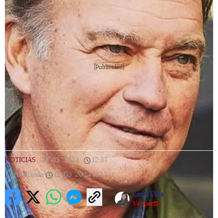
[Publicidad]
NOTICIAS
|
13/03/2024
|
12:37
|
Actualizada
13/03/2024
13:14
Lexy Villa
Ver perfil