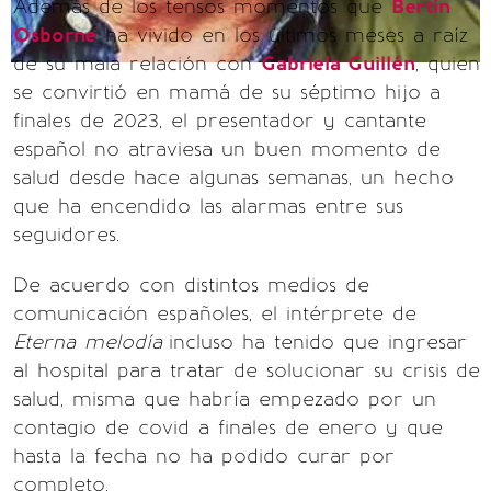
Además de los tensos momentos que
Bertín
Osborne
ha vivido en los últimos meses a raíz
de su mala relación con
Gabriela Guillén
, quien
se convirtió en mamá de su séptimo hijo a
finales de 2023, el presentador y cantante
español no atraviesa un buen momento de
salud desde hace algunas semanas, un hecho
que ha encendido las alarmas entre sus
seguidores.
De acuerdo con distintos medios de
comunicación españoles, el intérprete de
Eterna melodía
incluso ha tenido que ingresar
al hospital para tratar de solucionar su crisis de
salud, misma que habría empezado por un
contagio de covid a finales de enero y que
hasta la fecha no ha podido curar por
completo.