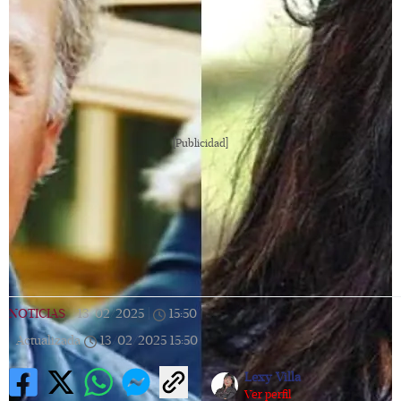
[Publicidad]
NOTICIAS
|
13/02/2025
|
15:50
|
Actualizada
13/02/2025
15:50
Lexy Villa
Ver perfil