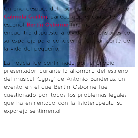
Un año después del nacimiento de su hijo con
Gabriela Guillén
, parece que el cantante
español
Bertín Osborne
finalmente se
encuentra dispuesto a olvidar las tensiones con
su expareja para conocer y formar parte de
la vida del pequeño.
La noticia fue confirmada por el propio
presentador durante la alfombra del estreno
del musical 'Gypsy' de Antonio Banderas, un
evento en el que Bertín Osborne fue
cuestionado por todos los problemas legales
que ha enfrentado con la fisioterapeuta, su
expareja sentimental.