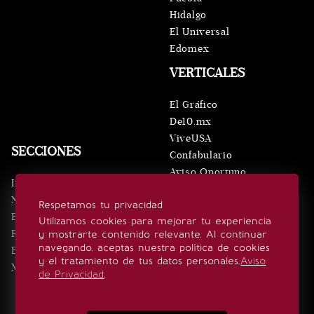
Hidalgo
El Universal
Edomex
VERTICALES
El Gráfico
De10.mx
ViveUSA
SECCIONES
Confabulario
Aviso Oportuno
Inicio
Obituarios
Noticias
Respetamos tu privacidad
Consultas
Eventos
Utilizamos cookies para mejorar tu experiencia
Realeza
y mostrarte contenido relevante. Al continuar
SÍGUENOS
navegando, aceptas nuestra política de cookies
Estilo de vida
y el tratamiento de tus datos personales.
Aviso
Minuto x Minuto
de Privacidad
.