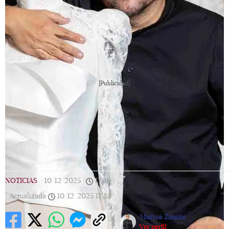
[Publicidad]
NOTICIAS
|
10/12/2025
|
17:29
|
Actualizada
10/12/2025
17:32
Marisa Zannie
Ver perfil