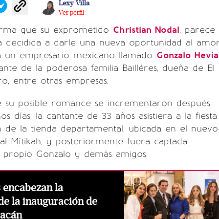
Lexy Villa
Ver perfil
orma que su exprometido
Christian Nodal
, parece
 decidida a darle una nueva oportunidad al amor
 a un empresario mexicano llamado
Gonzalo Hevia
rante de la poderosa familia Baillères, dueña de El
ro, entre otras empresas.
 su posible romance se incrementaron después
 días, la cantante de 33 años asistiera a la fiesta
 de la tienda departamental, ubicada en el nuevo
l Mítikah, y posteriormente fuera captada
 propio Gonzalo y demás amigos.
s encabezan la
de la inauguración de
oacán