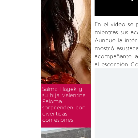
En el video se
mientras sus a
Aunque la intér
mostró asustada
acompañante, a 
al escorpión Go
Salma Hayek y
su hija Valentina
Paloma
sorprenden con
divertidas
confesiones