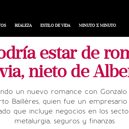
TOS
REALEZA
ESTILO DE VIDA
MINUTO X MINUTO
odría estar de r
ia, nieto de Alber
nando un nuevo romance con Gonzalo H
to Baillères, quien fue un empresari
do que incluye negocios en los secto
metalurgia, seguros y finanzas