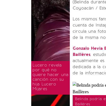
(Belinda durant
Coyoacán / Est
Los mismos fan
cuenta de Inst
circula una fo
de la misma no
Gonzalo Hevia B
Baillères
, estud
actualmente es
Lucero revela
dedicada a la c
por qué no
de la informaci
quiere hacer una
canción con su
hija Lucero
Mijares
Belinda podría 
Baillères