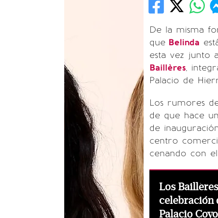
De la misma f
que
Belinda
está
esta vez junto
Baillères
, integ
Palacio de Hier
Los rumores de
de que hace unos
de inauguración
centro comercia
cenando con el
Los Baillère
celebración 
Palacio Coy