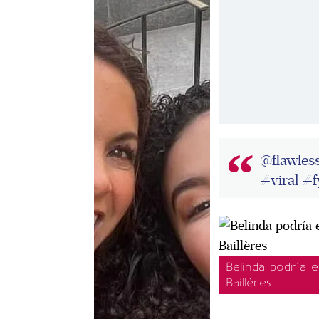
@flawless
#viral
#f
Belinda podría 
Baillères